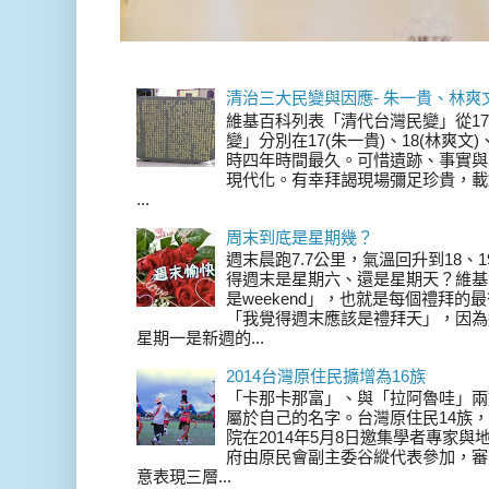
清治三大民變與因應- 朱一貴、林爽
維基百科列表「清代台灣民變」從17
變」分別在17(朱一貴)、18(林爽文
時四年時間最久。可惜遺跡、事實與
現代化。有幸拜謁現場彌足珍貴，載
...
周末到底是星期幾？
週末晨跑7.7公里，氣溫回升到18、
得週末是星期六、還是星期天？維基
是weekend」，也就是每個禮拜
「我覺得週末應該是禮拜天」，因為
星期一是新週的...
2014台灣原住民擴增為16族
「卡那卡那富」、與「拉阿魯哇」兩
屬於自己的名字。台灣原住民14族，在 
院在2014年5月8日邀集學者專家
府由原民會副主委谷縱代表參加，審
意表現三層...