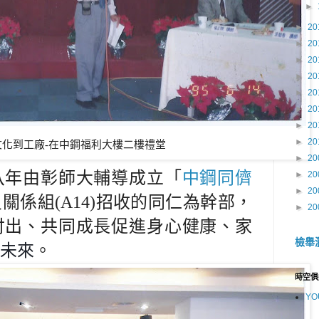
►
►
20
►
20
►
20
►
20
►
20
►
20
►
20
►
20
文化到工廠-在中鋼福利大樓二樓禮堂
►
20
八年由彰師大輔導成立「
中鋼同儕
►
20
►
20
員關係組
(A14)
招收的同仁為幹部，
►
20
付出、共同成長促進身心健康、家
檢舉
未來
。
時空俱
YO