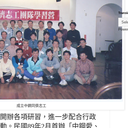
Transl
Power
成立中鋼同儕志工
開辦各項研習，進一步配合行政
動。民國
89
年
2
月首辦「中鋼愛、