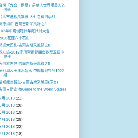
台灣「九合一選舉」是華人世界規最大的
選舉
台北巿選戰風雲錄-大七喜與四季紅
高原湖泊-吉爾吉斯采風錄之3
102年中鋼慢跑社年底社員大會
2018花蓮六十石山
閒逛大巴札-吉爾吉斯采風錄之8
親友錄-2012宗琪聖誕節回台歡聚五個小
屁孩
夜宿蒙古包-吉爾吉斯采風錄之5
夢幻湖及田溪水超馬-中鋼慢跑社訊1022
期
增知識長智慧-吉爾吉斯采風錄(序言)
吉爾吉斯史地(Guide to the World States)
7月 2018
(21)
6月 2018
(28)
5月 2018
(19)
4月 2018
(28)
3月 2018
(22)
2月 2018
(18)