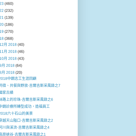
23
(460)
22
(232)
21
(139)
20
(186)
19
(270)
18
(368)
12月 2018
(40)
11月 2018
(46)
10月 2018
(43)
9月 2018
(64)
8月 2018
(20)
2018中鋼志工生涯回顧
同宿、共餐與野放-吉爾吉斯采風錄之7
國家古績
絲路上的珍珠-吉爾吉斯采風錄之6
中鋼診療所轉型成功，造福員工
2018六十石山的美景
穿越天山隘口-吉爾吉斯采風錄之2
河川與溪流-吉爾吉斯采風錄之4
高原峽谷-吉爾吉斯采風錄之1