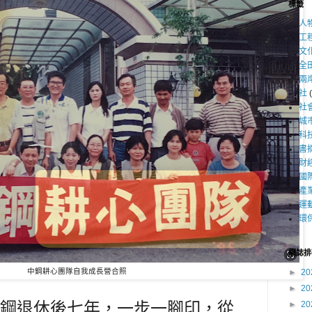
標籤
人
工
文
全
兩
社
社
城
科
書
財
國
產
運
環
網誌排
中鋼耕心團隊自我成長營合照
►
20
►
20
鋼退休後七年，一步一腳印，從
►
20