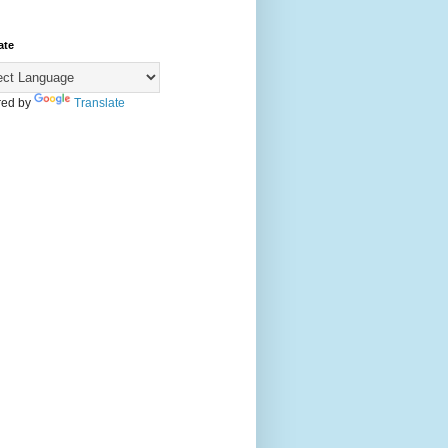
ate
ed by
Translate