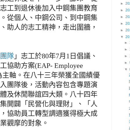
►
20
志工到退休後加入中鋼集團教育
►
20
。從個人、中鋼公司、到中鋼集
►
20
►
20
、助人的志工精神，走出圍牆，
►
20
▼
20
►
►
團隊
」志工於
80
年
7
月
1
日倡議、
►
►
員工協助方案
(EAP- Employee
▼
為主軸。在八十三年榮獲全國績優
入團隊後，活動內容包含專題演
體及休閒聯誼四大類。八十四年
集開闢「民營化與理財」、「人
，協助員工轉型調適獲得極大成
業觀摩的對象。