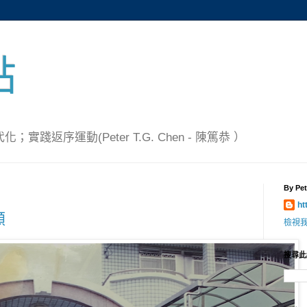
點
踐返序運動(Peter T.G. Chen - 陳篤恭 ）
By Pet
ht
顧
檢視
搜尋此