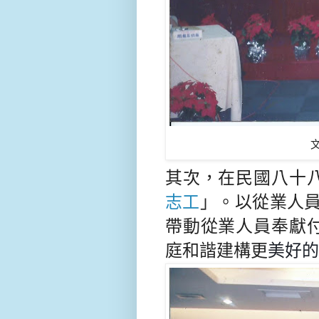
其次，在民國八十
志工
」。以從業人
帶動從業人員奉獻
庭和諧建構更
美好的