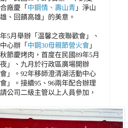
合廠慶「
中鋼情、壽山青
」淨山
雄、回饋高雄」的美意。
年
5
月舉辦「温馨之夜聯歡會」、
中心辦「
中鋼30母親節營火會
」
秋節慶烤肉，首度在民國
89
年5月
夜」、九月於行政區廣場開辦
會」。
92
年移師澄清湖活動中心
會」。接續
95
、
96
兩年配合辦理
請公司二級主管以上人員參加，