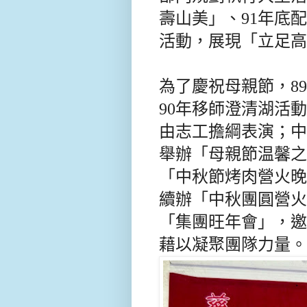
壽山美」、
91
年底配
活動，展現「立足高
為了慶祝母親節，
89
90
年移師澄清湖活動
由志工擔綱表演；中
舉辦「母親節温馨之
「中秋節
烤肉
營火晚
續辦「中秋團圓營火
「集團旺年會」，邀
藉以凝聚團隊力量。