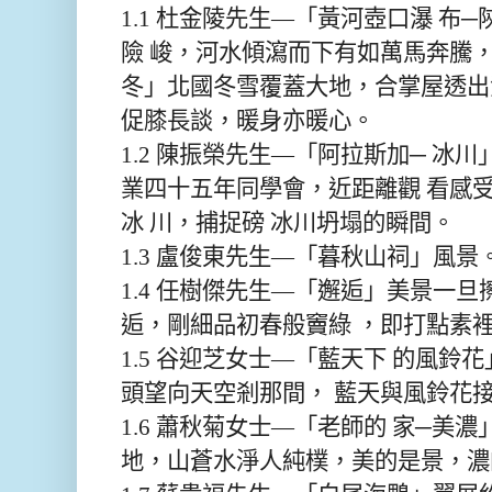
1.1 杜金陵先生—「黃河壺口瀑 布
險 峻，河水傾瀉而下有如萬馬奔騰
冬」北國冬雪覆蓋大地，合掌屋透出
促膝長談，暖身亦暖心。
1.2 陳振榮先生—「阿拉斯加─ 冰川
業四十五年同學會，近距離觀 看感
冰 川，捕捉磅 冰川坍塌的瞬間。
1.3 盧俊東先生—「暮秋山祠」風景
1.4 任樹傑先生—「邂逅」美景一旦
逅，剛細品初春般竇綠 ，即打點素
1.5 谷迎芝女士—「藍天下 的風鈴
頭望向天空剎那間， 藍天與風鈴花
1.6 蕭秋菊女士—「老師的 家─美
地，山蒼水淨人純樸，美的是景，