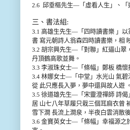
2.6 邱垂樞先生—「虛看人生」、
三、書法組:
3.1 高雄生先生—「四時讀書樂 」
書 寫元朝詩人翁森四時讀書樂，相 
3.2 胡宗興先生—「對聯」紅逼山
丹頂鶴高歌並舞。
3.3 李淑珠女士—「條幅」鄭板 橋
3.4 林娜女士—「中堂」水光山 氣
從 此只應長入夢，夢中還與故人遊 
3.5 徐道雄先生—「宋靈澄禪師 詩
居 山七八年草履只栽三個耳麻衣曾 
雪下澗 長流上澗泉，半夜白雲消散後
3.6 金寶英女士—「條幅」幸福源