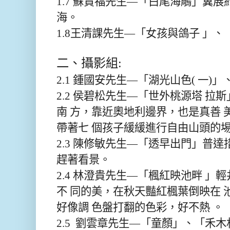
1.7 蘇貴福先生—「白尾海鵰」翼
海。
1.8王清課先生—「女孩與鴿子 」、
二、攝影組:
2.1 鍾國安先生—「湖光山色( 一)
2.2 侯碧松先生—「世外桃源塔 拉
南 方，靠近奧地利邊界，也是真善 
帶著七 個孩子緩緩進行自由山頭的
2.3 陳修敏先生—「透早出門」普
趕著看景。
2.4 林澄貴先生—「楓紅映池畔 」
不 同的美，在秋天豔紅楓葉倒映在 
好像調 色盤打翻的色彩，好不熱 。
2.5 劉雲章先生—「童顏」、「禾