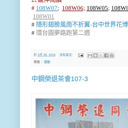
#
108W07
;
108W06;
108W05
;
108W
108W01
#
隱形翅膀風雨不折翼-台中世界花
#
環台圓夢路跑第二週
於
2月 26, 2019
沒有留言:
標籤：
運動
中鋼榮退茶會107-3