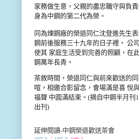
家務做生意，父親的盡忠職守與負責
身為中鋼的第二代為榮。
同為煉鋼廠的榮退同仁沈登進先生表
鋼前後服務三十九年的日子裡， 公
使其 家庭生活受到完善的照顧，在
鋼萬年長青。
茶敘時間，榮退同仁與前來歡送的同
喧，相邀合影留念，會場滿是喜 悅
福聲 中圓滿結束。(摘自中鋼半月刊102
出刊)
延伸閱讀-中鋼榮退歡送茶會