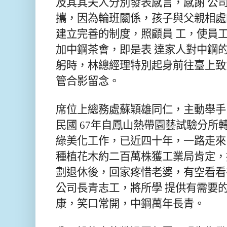
及其其夫人分別發表感言，感謝 公司
攜，因為輪班關係，孩子與父親相處
建立完善的制度，照顧員 工，使員
加中鋼茶會，即是表 達家人對中鋼的
躬時，林總經理特別起身前往臺上致
管合影留念。
席位上總務處蘇穎雄同仁，主動舉手
民國 67年自鳳山熱帶園藝試驗分所
綠美化工作，已近四十年，一路走來
種植花木約二百萬株獲工業局肯定，
劃退休後，回家疼惜老婆，有空看看
公司長青志工，將所學 提供有需要的
康，笑口常開，中鋼萬年長青。