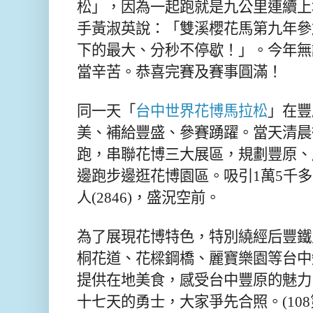
松」，因為一起跑就是九公里連續上
手黃淑英說：「雙溪櫻花馬第九年參
下的最大、分秒不停歇！」。今年無
當辛苦。恭喜完賽及賽事圓滿！
同一天「
台中世界花博馬拉松
」在豐
美、補給豐盛、參賽踴躍。當天清晨
跑，串聯花博三大展區，規劃豐原、
邊跑步邊逛花博園區。吸引1萬5千
人(2846)，盛況空前。
為了展現花博特色，特別繞經后豐鐵
桐花道、花樑鋼橋、麗寶樂園等台中
提供在地美食，感受台中豐原的魅力
十七天的勇士，大家爭先合照。(10