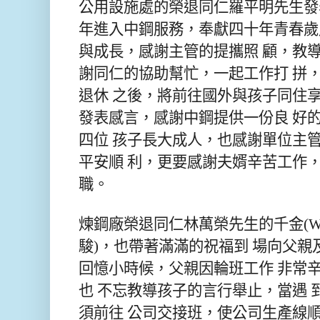
公用設施處的榮退同仁羅平明先生發
年進入中鋼服務，奉獻四十年青春歲
與成長，感謝主管的提攜照 顧，教
謝同仁的協助幫忙，一起工作打 拼
退休 之後，將前往國外與孩子同住
發表感言，感謝中鋼提供一份良 好
四位 孩子長大成人，也感謝單位主管
平安順 利，更要感謝夫婿辛苦工作，
職。
煉鋼廠榮退同仁林萬榮先生的千金(W7
駿)，也帶著滿滿的祝福到 場向父
回憶小時候，父親因輪班工作 非常
也 不忘教導孩子的言行舉止，當遇 
須前往 公司交接班，使公司生產線順