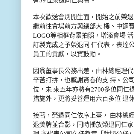
有59位榮退同仁與會。
本次歡送會別開生面，開始之前榮退
繼前往會場前方與總部大 樓、中鋼
LOGO等相框背景拍照，增添會場 
訂製完成之予榮退同 仁代表，表達
員工的貢獻，以資鼓勵。
因翁董事長公務出差，由林總經理代
辛苦打拼，也感謝寶眷的支 持。公司
位，未 來五年亦將有2700多位同
措施外，更將妥善運用六百多位 退
接著，榮退同仁依序上臺， 由林總
退獎牌並合影，同時播放榮退同仁家