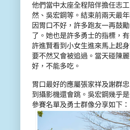
他們當中太座全程陪伴擔任志工
然、吳宏鋼等。結束前兩天最年
因胃口不好，許多跑友一再鼓勵
了。她也是許多勇士的指標，有
許進賢看到小女生進來馬上起身
要不然又會被追過。當天碰陳麗
好，不能多吃。
胃口最好的應屬張家祥及謝群忠
到攝影機還會跳。吳宏鋼幾乎是
參賽名單及
勇士群像分享如下：