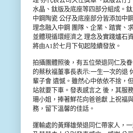
理 亦代表公司久任獎章「鈦版公仔
水晶、鈦版及底座等四部分組成。鈦
中鋼陶瓷 公仔及底座部分皆添加中鋼
理念融入中鋼 團隊、企業、踏實、求
並體現循環經濟之 理念及實踐爐石資
將由A1於七月下旬起陸續發放。
拍攝團體照後，有五位榮退同仁及眷
的蔡秋福董事長表示:一生一次的退
輩子會 遺憾。雖然心中依依不捨，但
站就要下車。發表感言之 後，其服務
珊小姐，捧著鮮花向爸爸獻 上祝福
務，留下溫馨的佳話。
運輸處的黃輝雄榮退同仁帶家人，一