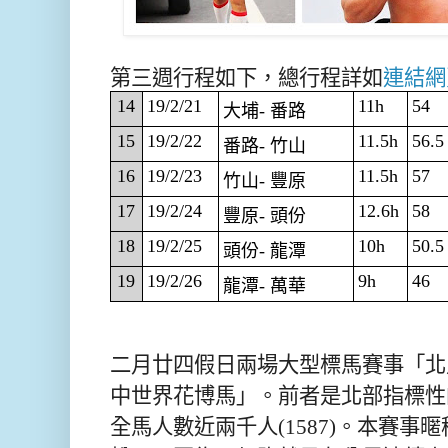
第三週行程如下，總行程詳如
連結網
14
19/2/21
11h
54
大埔- 番路
15
19/2/22
11.5h
56.5
番路- 竹山
16
19/2/23
11.5h
57
竹山- 豐原
17
19/2/24
12.6h
58
豐原- 頭份
18
19/2/25
10h
50.5
頭份- 龍潭
19
19/2/26
9h
46
龍潭- 萬華
二月廿四假日兩場大型標馬賽事「北
中世界花博馬」。前者是北部指標性
全馬人數近兩千人(1587)。本賽事