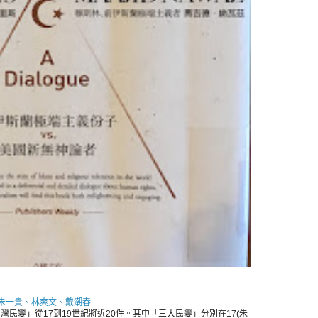
 朱一貴、林爽文、戴潮春
灣民變」從17到19世紀將近20件。其中「三大民變」分別在17(朱