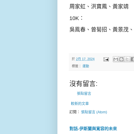
周家虹、洪寶鳳、黃家靖
10K：
吳鳯春、曾菊招、黃景茂、
於
2月 17, 2024
標籤：
運動
沒有留言:
張貼留言
較新的文章
訂閱：
張貼留言 (Atom)
對話-伊斯蘭與寛容的未來