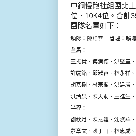
中鋼慢跑社組團北上
位、10K4位。合計
團隊名單如下：
領隊：陳篤恭 管理：賴
全馬：
王振貴、傅潤德、洪堅童、
許慶銘、邱淑容、林永祥、
胡嘉樹、林宗振、洪建居、
洪清泉、陳天助、王進生、
半程：
劉秋月、陳振雄、沈淑華、
蕭章文、赖丁山、林忠成、