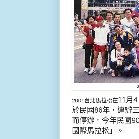
11月
2001台北馬拉松在
於民國86年，連辦
而停辦。今年民國90
國際馬拉松」。