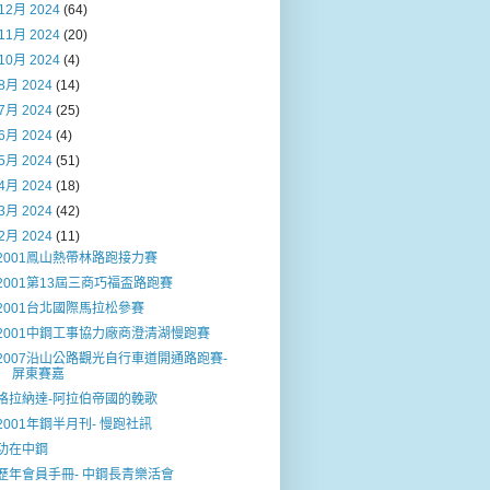
12月 2024
(64)
11月 2024
(20)
10月 2024
(4)
8月 2024
(14)
7月 2024
(25)
6月 2024
(4)
5月 2024
(51)
4月 2024
(18)
3月 2024
(42)
2月 2024
(11)
2001鳯山熱帶林路跑接力賽
2001第13屆三商巧福盃路跑賽
2001台北國際馬拉松參賽
2001中鋼工事協力廠商澄清湖慢跑賽
2007沿山公路觀光自行車道開通路跑賽-
屏東賽嘉
格拉納達-阿拉伯帝國的輓歌
2001年鋼半月刊- 慢跑社訊
功在中鋼
歷年會員手冊- 中鋼長青樂活會