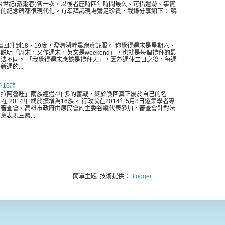
、19世紀(戴潮春)各一次，以後者歷時四年時間最久。可惜遺跡、事實
的紀念碑都很現代化。有幸拜謁現場彌足珍貴，載錄分享如下： 鴨
氣溫回升到18、19度，澄清湖畔晨跑真舒服。 你覺得週末是星期六、
説明「周末，又作週末，英文是weekend」，也就是每個禮拜的最
法不同。 「我覺得週末應該是禮拜天」，因為週休二日之後，每週
週的...
為16族
拉阿魯哇」兩族經過4年多的奮戰，終於喚回真正屬於自己的名
在 2014年 終於擴增為16族。 行政院在2014年5月8日邀集學者專
開審查會，高雄市政府由原民會副主委谷縱代表參加，審查會針對法
表現三層...
簡單主題. 技術提供：
Blogger
.