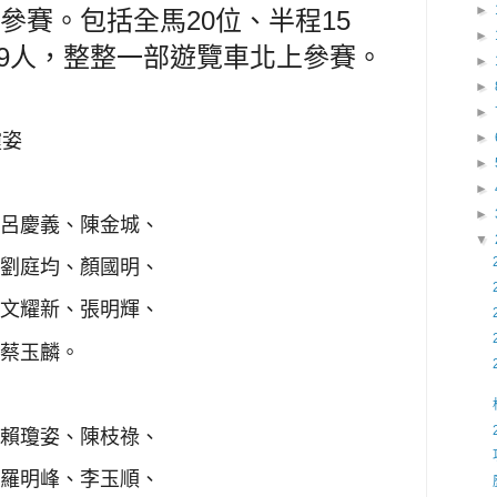
►
參賽。包括全馬20位、半程15
►
39人，整整一部遊覽車北上參賽。
►
►
►
瓊姿
►
►
►
►
呂慶義、
陳金城、
▼
劉庭均、
顏國明、
文耀新、張明輝、
蔡玉麟。
賴瓊姿、陳枝祿、
羅明峰、李玉順、