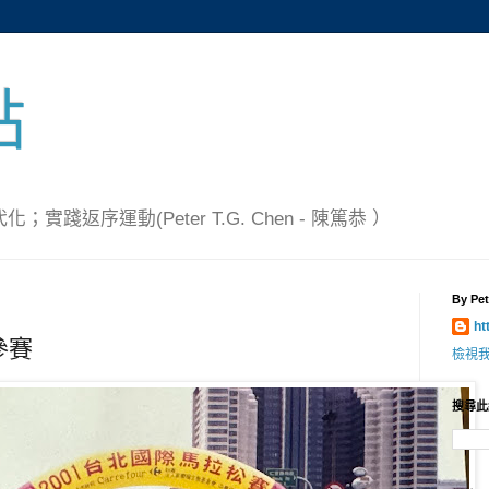
點
踐返序運動(Peter T.G. Chen - 陳篤恭 ）
By Pet
ht
參賽
檢視
搜尋此