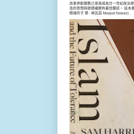
改革伊斯蘭教己漸漸成為廿一世紀政治意
及的思想與道德議題有最佳闡述。 這本書載錄 
極端份子 德 - 納瓦茲 Maajud Nawaz)...