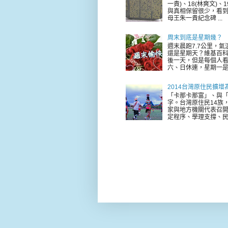
一貴)、18(林爽文)
與真相保留很少，看到
母王朱一貴紀念碑 ...
周末到底是星期幾？
週末晨跑7.7公里，
還是星期天？維基百科
後一天，但是每個人看
六、日休連，星期一是新
2014台灣原住民擴增
「卡那卡那富」、與「
字。台灣原住民14族，
家與地方機關代表召
定程序、學理支撐、民意