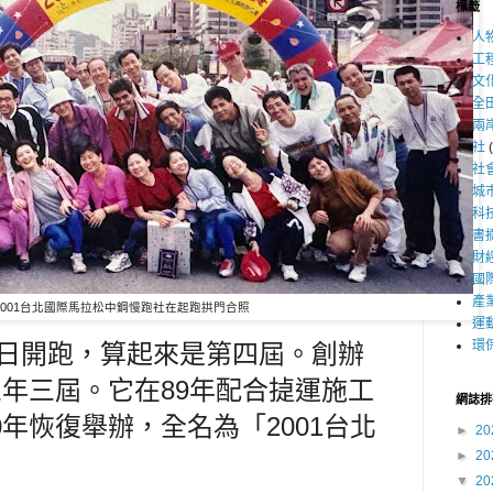
標籤
人
工
文
全
兩
社
社
城
科
書
財
國
產
2001台北國際馬拉松中鋼慢跑社在起跑拱門合照
運
環
4日開跑
，算起來是第四屆。創辦
三年三屆。它在89年配合㨗運施工
網誌排
年恢復舉辦，全名為「2001台北
►
20
►
20
▼
20