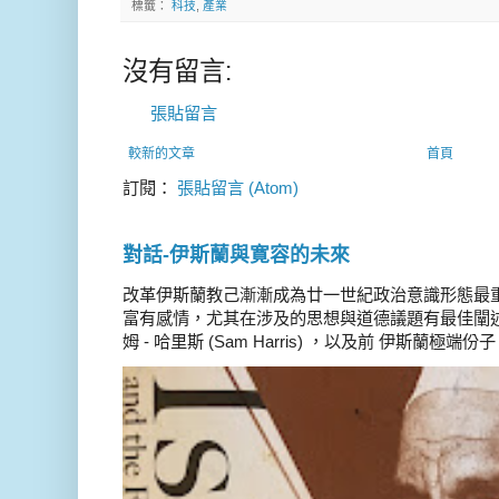
標籤：
科技
,
產業
沒有留言:
張貼留言
較新的文章
首頁
訂閱：
張貼留言 (Atom)
對話-伊斯蘭與寛容的未來
改革伊斯蘭教己漸漸成為廿一世紀政治意識形態最
富有感情，尤其在涉及的思想與道德議題有最佳闡述
姆 - 哈里斯 (Sam Harris) ，以及前 伊斯蘭極端份子 德 