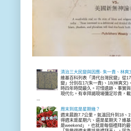
清治三大民變與因應- 朱一貴、林爽
維基百科列表「清代台灣民變」從17
變」分別在17(朱一貴)、18(林爽文
時四年時間最久。可惜遺跡、事實與
現代化。有幸拜謁現場彌足珍貴，載
...
周末到底是星期幾？
週末晨跑7.7公里，氣溫回升到18、
得週末是星期六、還是星期天？維基
是weekend」，也就是每個禮拜
「我覺得週末應該是禮拜天」，因為