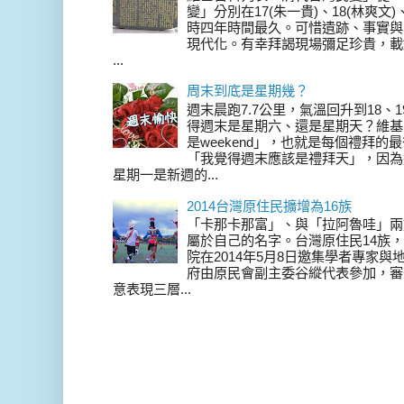
變」分別在17(朱一貴)、18(林爽文
時四年時間最久。可惜遺跡、事實與
現代化。有幸拜謁現場彌足珍貴，載
...
周末到底是星期幾？
週末晨跑7.7公里，氣溫回升到18、
得週末是星期六、還是星期天？維基
是weekend」，也就是每個禮拜
「我覺得週末應該是禮拜天」，因為
星期一是新週的...
2014台灣原住民擴增為16族
「卡那卡那富」、與「拉阿魯哇」兩
屬於自己的名字。台灣原住民14族，在 
院在2014年5月8日邀集學者專家
府由原民會副主委谷縱代表參加，審
意表現三層...