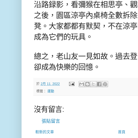
沿路録影，看彌猴在相思亭、觀
之後，園區涼亭內桌椅全數拆除
凳。大家都都有默契，不在涼亭
成為它們的玩具。
總之，老山友一見如故。過去登
卻成為快樂的回憶。
於
2月 11, 2022
標籤：
運動
沒有留言:
張貼留言
較新的文章
首頁