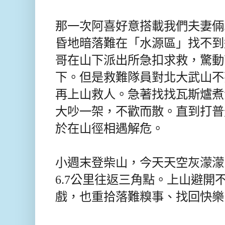
那一次阿喜好意搭載我們夫妻倆
昏地暗落難在「水源區」找不到
哥在山下派出所急扣求救，驚動
下。但是救難隊員對北大武山不
再上山救人。急著找找瓦斯爐煮
大吵一架，不歡而散。直到打普
於在山徑相遇解危。
小週末登柴山，今天
天空灰濛濛
6.7公里往返三角點。上山避開
戲，也重拾落難糗事、找回快樂