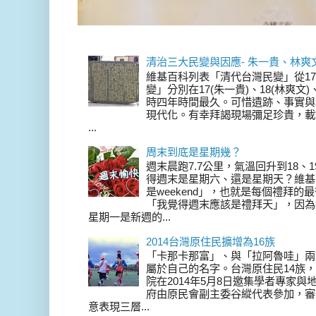
清治三大民變與因應- 朱一貴、林爽
維基百科列表「清代台灣民變」從17
變」分別在17(朱一貴)、18(林爽文
時四年時間最久。可惜遺跡、事實與
現代化。有幸拜謁現場彌足珍貴，載
...
周末到底是星期幾？
週末晨跑7.7公里，氣溫回升到18、
得週末是星期六、還是星期天？維基
是weekend」，也就是每個禮拜
「我覺得週末應該是禮拜天」，因為
星期一是新週的...
2014台灣原住民擴增為16族
「卡那卡那富」、與「拉阿魯哇」兩
屬於自己的名字。台灣原住民14族，在 
院在2014年5月8日邀集學者專家
府由原民會副主委谷縱代表參加，審
意表現三層...