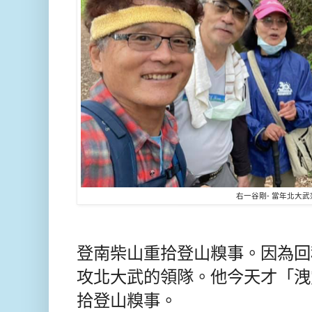
右一谷剛- 當年北大
登南柴山重拾登山糗事。因為回
攻北大武的領隊。
他今天才「洩
拾登山糗事。