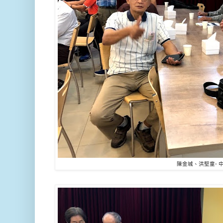
陳金城、洪堅童- 