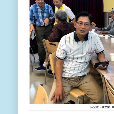
陳金城、洪堅童- 