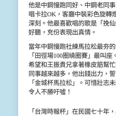
他是中鋼慢跑同好、中鋼老同事
唱卡拉OK，客廳中裝彩色旋轉
深刻。他最喜歡唱的歌是「挽仙
好聽，充份表現出真情。
當年中鋼慢跑社練馬拉松最夯的
「田徑場100圈繞圈賽」最叫
希望和王振貴兄拿著橡皮筋幫忙
同事越來越多，他出錢出力，誓
「金城杯馬拉松」。可惜壯志未
令人不勝吁噓！
「台灣時報杯」在民國七十年，