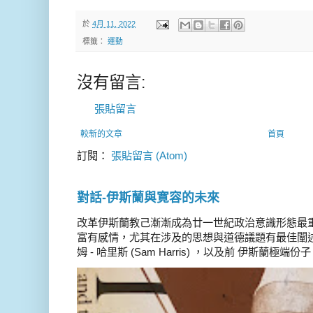
於
4月 11, 2022
標籤：
運動
沒有留言:
張貼留言
較新的文章
首頁
訂閱：
張貼留言 (Atom)
對話-伊斯蘭與寛容的未來
改革伊斯蘭教己漸漸成為廿一世紀政治意識形態最
富有感情，尤其在涉及的思想與道德議題有最佳闡述
姆 - 哈里斯 (Sam Harris) ，以及前 伊斯蘭極端份子 德 