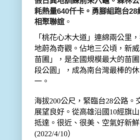
假日異地訓練前來六龜。森林公園
耗熱量640仟卡。勇腳組跑台2
相聚聯誼
。
「桃花心木大道」連綿兩公里，
地蔚為奇觀。佔地三公頃，新威
苗圃」，是全國規模最大的苗圃
段公園」，成為南台灣最棒的休
一。
海拔200公尺，緊臨台28公路
展望良好。從高雄沿國10經旗山
抵達。很近、很美、空氣好新鮮
(2022/4/10）