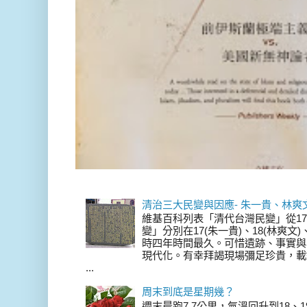
清治三大民變與因應- 朱一貴、林爽
維基百科列表「清代台灣民變」從17
變」分別在17(朱一貴)、18(林爽文
時四年時間最久。可惜遺跡、事實與
現代化。有幸拜謁現場彌足珍貴，載
...
周末到底是星期幾？
週末晨跑7.7公里，氣溫回升到18、