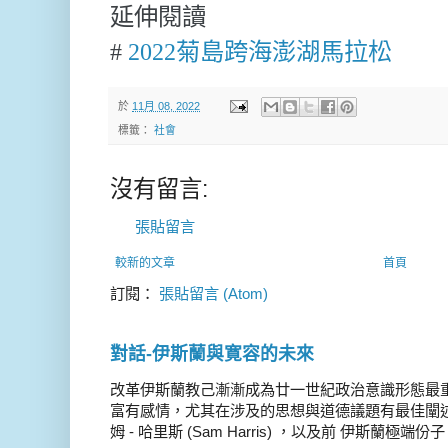
延伸閱讀
#
2022菊島跨海澎湖馬拉松
於
11月 08, 2022
標籤：
社會
沒有留言:
張貼留言
較新的文章
首頁
訂閱：
張貼留言 (Atom)
對話-伊斯蘭與寛容的未來
改革伊斯蘭教己漸漸成為廿一世紀政治意識形態最
富有感情，尤其在涉及的思想與道德議題有最佳闡述
姆 - 哈里斯 (Sam Harris) ，以及前 伊斯蘭極端份子 德 