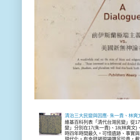
清治三大民變與因應- 朱一貴、林爽
維基百科列表「清代台灣民變」從17
變」分別在17(朱一貴)、18(林爽文
時四年時間最久。可惜遺跡、事實與
現代化。有幸拜謁現場彌足珍貴，載