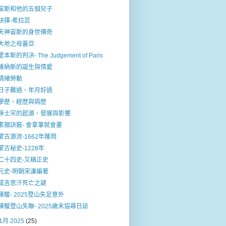
宙斯和他的五個兒子
抉擇-希拉蕊
天神宙斯的身世傳奇
大地之母蓋亞
里本斯的判決- The Judgement of Paris
維納斯的誕生與情愛
情緒勞動
日子難過、年月好過
學歷、經歴與病歴
淨土宗的起源、發展與影響
素描訣竅- 會拿筆就會畫
蒙古源流-1662年蕯岡
蒙古秘史-1228年
二十四史-又稱正史
元史-明朝宋濓編著
成吉思汗死亡之謎
陳駿- 2025登山失足意外
陳駿登山失聯- 2025歲末協尋日誌
1月 2025
(25)