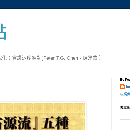
點
踐返序運動(Peter T.G. Chen - 陳篤恭 ）
By Pet
ht
檢視
搜尋此