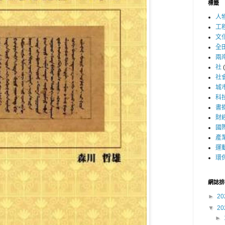
標籤
人
工
文
全
兩
社
社
城
科
書
財
國
產
運
環
網誌排
►
20
▼
20
►