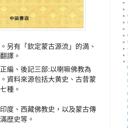
►
►
►
►
►
►
►
。另有「欽定蒙古源流」的満、
►
翻譯。
►
▼
正編、後記三部:以喇嘛佛教為
。資料來源包括大黄史、古昔蒙
七種。
印度、西藏佛教史，以及蒙古傳
滿歴史等。