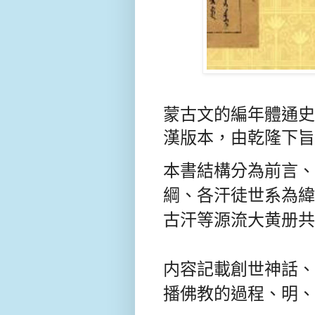
蒙古文的編年體通史
漢版本，由乾隆下旨
本書結構分為前言、
綱、各汗徒世系為緯
古汗等源流大黄册共
内容記載創世神話、
播佛教的過程、明、