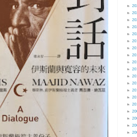
►
20
►
20
►
20
►
20
►
20
►
20
►
20
►
20
►
20
►
20
►
20
►
20
►
20
►
20
►
20
►
20
►
20
►
20
►
20