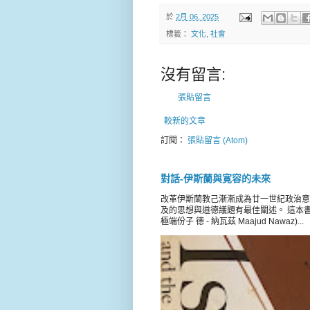
於
2月 06, 2025
標籤：
文化
,
社會
沒有留言:
張貼留言
較新的文章
訂閱：
張貼留言 (Atom)
對話-伊斯蘭與寛容的未來
改革伊斯蘭教己漸漸成為廿一世紀政治意
及的思想與道德議題有最佳闡述。 這本書載錄 
極端份子 德 - 納瓦茲 Maajud Nawaz)...