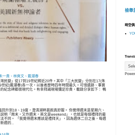
檢舉
時空俱
YO
Transl
Power
 朱一貴、林爽文、戴潮春
灣民變」從17到19世紀將近20件。其中「三大民變」分別在17(朱
、19世紀(戴潮春)各一次，以後者歷時四年時間最久。可惜遺跡、事實
的紀念碑都很現代化。有幸拜謁現場彌足珍貴，載錄分享如下： 鴨
氣溫回升到18、19度，澄清湖畔晨跑真舒服。 你覺得週末是星期六、
説明「周末，又作週末，英文是weekend」，也就是每個禮拜的最
法不同。 「我覺得週末應該是禮拜天」，因為週休二日之後，每週
週的...
為16族