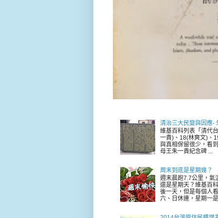
清治三大民變與因應-
維基百科列表「清代台
一貴)、18(林爽文)
與真相保留很少，看到
母王朱一貴紀念碑 ...
周末到底是星期幾？
週末晨跑7.7公里，
還是星期天？維基百科
後一天，但是每個人看
六、日休連，星期一是新
2014台灣原住民擴增