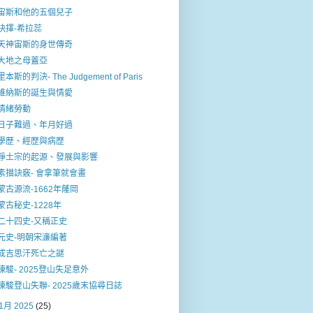
宙斯和他的五個兒子
抉擇-希拉蕊
天神宙斯的身世傳奇
大地之母蓋亞
里本斯的判決- The Judgement of Paris
維納斯的誕生與情愛
情緒勞動
日子難過、年月好過
學歷、經歴與病歴
淨土宗的起源、發展與影響
素描訣竅- 會拿筆就會畫
蒙古源流-1662年蕯岡
蒙古秘史-1228年
二十四史-又稱正史
元史-明朝宋濓編著
成吉思汗死亡之謎
陳駿- 2025登山失足意外
陳駿登山失聯- 2025歲末協尋日誌
1月 2025
(25)