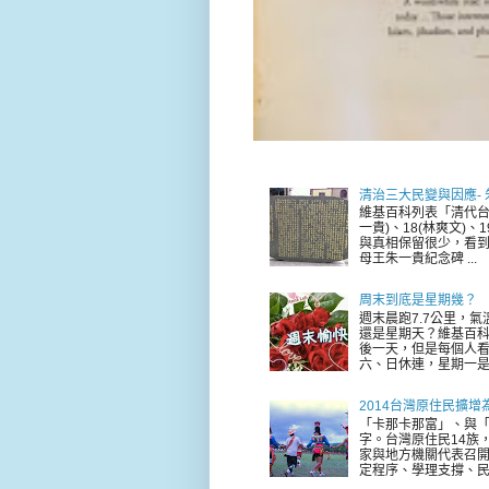
清治三大民變與因應-
維基百科列表「清代台
一貴)、18(林爽文)
與真相保留很少，看到
母王朱一貴紀念碑 ...
周末到底是星期幾？
週末晨跑7.7公里，
還是星期天？維基百科
後一天，但是每個人看
六、日休連，星期一是新
2014台灣原住民擴增
「卡那卡那富」、與「
字。台灣原住民14族，
家與地方機關代表召
定程序、學理支撐、民意