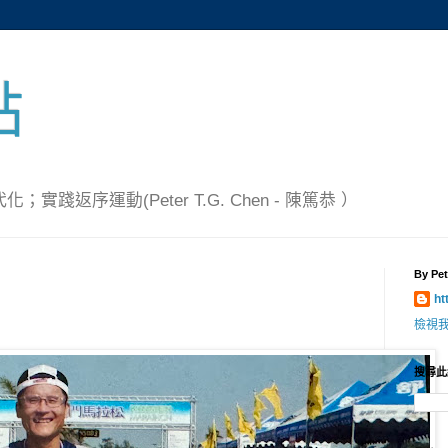
點
踐返序運動(Peter T.G. Chen - 陳篤恭 ）
By Pet
ht
檢視
搜尋此