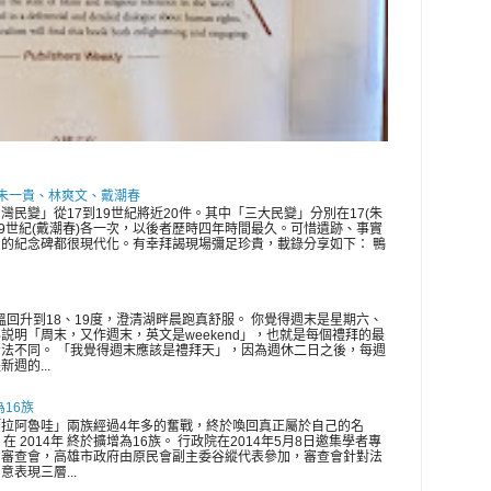
 朱一貴、林爽文、戴潮春
灣民變」從17到19世紀將近20件。其中「三大民變」分別在17(朱
、19世紀(戴潮春)各一次，以後者歷時四年時間最久。可惜遺跡、事實
的紀念碑都很現代化。有幸拜謁現場彌足珍貴，載錄分享如下： 鴨
氣溫回升到18、19度，澄清湖畔晨跑真舒服。 你覺得週末是星期六、
説明「周末，又作週末，英文是weekend」，也就是每個禮拜的最
法不同。 「我覺得週末應該是禮拜天」，因為週休二日之後，每週
週的...
為16族
拉阿魯哇」兩族經過4年多的奮戰，終於喚回真正屬於自己的名
在 2014年 終於擴增為16族。 行政院在2014年5月8日邀集學者專
開審查會，高雄市政府由原民會副主委谷縱代表參加，審查會針對法
表現三層...