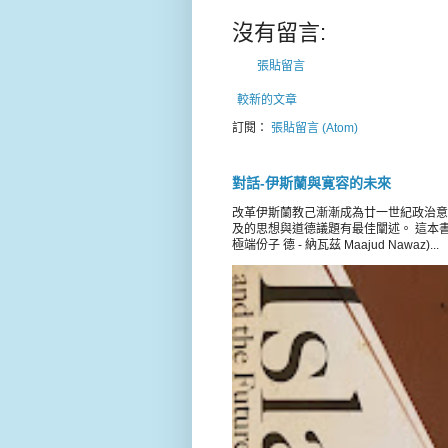
沒有留言:
張貼留言
較新的文章
訂閱：
張貼留言 (Atom)
對話-伊斯蘭與寛容的未來
改革伊斯蘭教己漸漸成為廿一世紀政治意
及的思想與道德議題有最佳闡述。 這本書載錄 
極端份子 德 - 納瓦茲 Maajud Nawaz)...