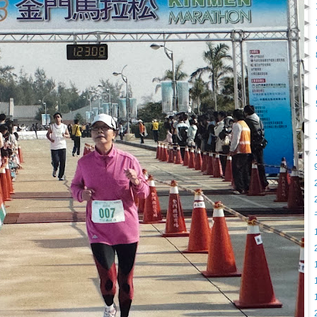
►
►
►
►
►
►
►
►
►
▼