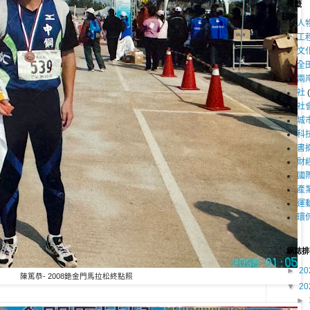
標籤
人
工
文
全
兩
社
社
城
科
書
財
國
產
運
環
網誌排
►
20
陳篤恭- 2008銫金門馬拉松終點照
▼
20
►