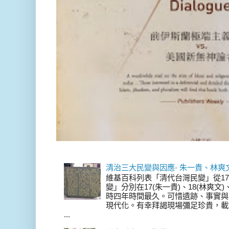
清治三大民變與因應- 朱一貴、林爽
維基百科列表「清代台灣民變」從17
變」分別在17(朱一貴)、18(林爽文
時四年時間最久。可惜遺跡、事實與
現代化。有幸拜謁現場彌足珍貴，載
...