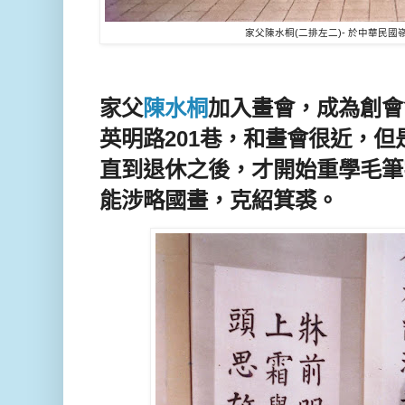
家父陳水桐(二排左二)- 於中華民國嶺南
家父
陳水桐
加入畫會，成為創會
英明路201巷，和畫會很近，
直到退休之後，才開始重學毛筆
能涉略國畫，克紹箕裘。