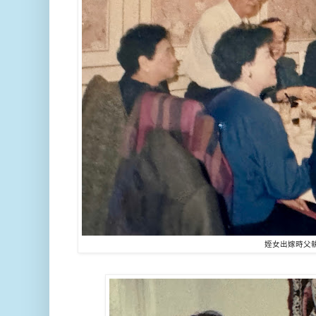
姪女出嫁時父