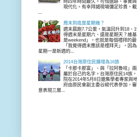
時四年時間最久。可惜遺跡、事實與
現代化。有幸拜謁現場彌足珍貴，載
...
周末到底是星期幾？
週末晨跑7.7公里，氣溫回升到18、
得週末是星期六、還是星期天？維基
是weekend」，也就是每個禮拜
「我覺得週末應該是禮拜天」，因為
星期一是新週的...
2014台灣原住民擴增為16族
「卡那卡那富」、與「拉阿魯哇」兩
屬於自己的名字。台灣原住民14族，在 
院在2014年5月8日邀集學者專家
府由原民會副主委谷縱代表參加，審
意表現三層...