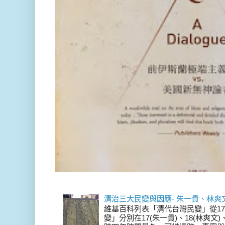
清治三大民變與因應- 朱一貴、林爽
維基百科列表「清代台灣民變」從17
變」分別在17(朱一貴)、18(林爽文