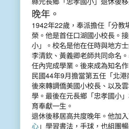
縣元長鄉「忠孝國小」退休後移
晚年。
1942年22歲，奉派擔任「分
榮。他是首任口湖國小校長。接
小」。校名是他在任時與地方士
李清欽、黃義卿老師共同命名。
任內完成學業。後來成為知名作
民國44年9月擔當第五任「北
後來轉調僑美國小校長、以及雲
學。最後在元長鄉「忠孝國小」
育奉獻一生。
退休後移居高共度晚年。他加入
心
」學習書法，手球，也組團暢