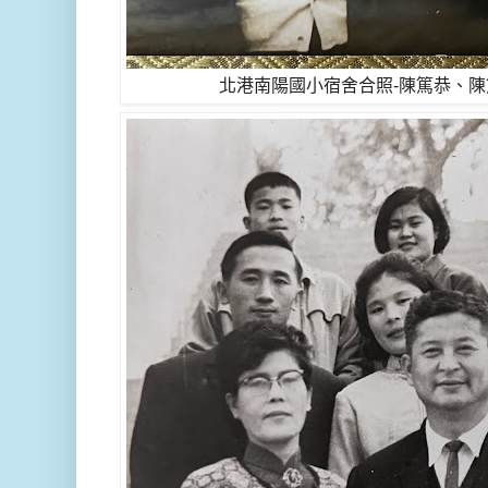
北港南陽國小宿舍合照-陳篤恭、