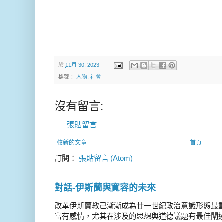
於
11月 30, 2023
標籤：
人物
,
社會
沒有留言:
張貼留言
較新的文章
首頁
訂閱：
張貼留言 (Atom)
對話-伊斯蘭與寛容的未來
改革伊斯蘭教己漸漸成為廿一世紀政治意識形態最
富有感情，尤其在涉及的思想與道德議題有最佳闡述