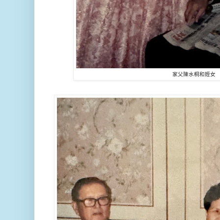
家父陳水桐和姪女