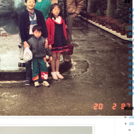
標籤
人
工
文
全
兩
社
社
城
科
書
財
國
產
運
環
網誌排
►
20
▼
20
►