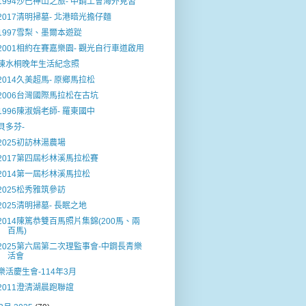
1994沙巴神山之旅- 中鋼工會海外見習
2017清明掃墓- 北港暗光擔仔麵
1997雪梨、墨爾本遊踨
2001相約在賽嘉樂園- 觀光自行車道啟用
陳水桐晚年生活紀念照
2014久美超馬- 原鄉馬拉松
2006台灣國際馬拉松在古坑
1996陳淑娟老師- 羅東國中
貝多芬-
2025初訪林湯農場
2017第四屆杉林溪馬拉松賽
2014第一屆杉林溪馬拉松
2025松秀雅筑參訪
2025清明掃墓- 長眠之地
2014陳篤恭雙百馬照片集錦(200馬、兩
百馬)
2025第六屆第二次理監事會-中鋼長青樂
活會
樂活慶生會-114年3月
2011澄清湖晨跑聯誼