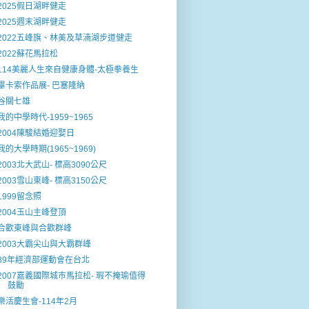
2025假日湖畔健走
2025週末湖畔健走
2022五峰旗、林美及草湳湖步道健走
2022蘇花馬拉松
114美麗人生來自健康身體-太極拳養生
畢卡索作品展- 巴塞隆納
谷關七雄
我的中學時代-1959~1965
2004陳駿結婚迎娶日
我的大學時期(1965~1969)
2003北大武山- 標高3090公尺
2003雪山東峰- 標高3150公尺
1999留念照
2004玉山主峰登頂
合歡東峰與合歡群峰
2003大霸尖山與大霸群峰
89年經濟部運動會在台北
2007嘉義國際城巿馬拉松- 瑕不掩瑜值得
鼓勵
樂活慶生會-114年2月