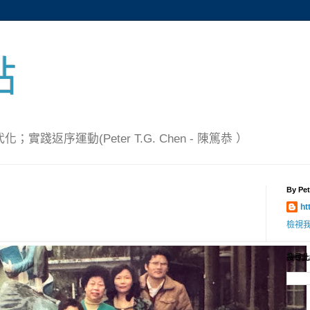
點
踐返序運動(Peter T.G. Chen - 陳篤恭 ）
By Pet
ht
檢視
搜尋此