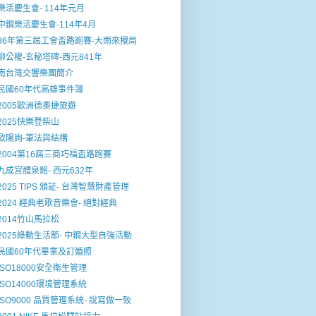
樂活慶生會- 114年元月
中鋼樂活慶生會-114年4月
86年第三屆工會盃路跑賽-大雨來攪局
柳公權-玄秘塔碑-西元841年
南台灣交響樂團簡介
民國60年代高雄事件簿
2005歐洲德奧捷旅遊
2025快樂登柴山
歐陽詢-筆法與結構
2004第16屆三商巧福盃路跑賽
九成宫醴泉銘- 西元632年
2025 TIPS 頒証- 台灣智慧財產管理
2024 經典老歌音樂會- 絕對經典
2014竹山馬拉松
2025綠動生活節- 中鋼大型自強活動
民國60年代畢業及訂婚照
ISO18000安全衛生管理
ISO14000環境管理系統
ISO9000 品質管理系統- 說寫做一致