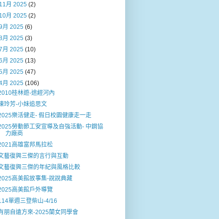
11月 2025
(2)
10月 2025
(2)
9月 2025
(6)
8月 2025
(3)
7月 2025
(10)
6月 2025
(13)
5月 2025
(47)
4月 2025
(106)
2010桂林遊-途經河內
陳玲芳-小妹追思文
2025樂活健走- 假日校園健康走一走
2025勞動節工安宣導及自強活動- 中鋼協
力廠商
2021高雄富邦馬拉松
文藝復興三𠍇的言行與互動
文藝復興三傑的年紀與風格比較
2025高美館故事集-說說典藏
2025高美館戶外導覽
114單週三登柴山-4/16
有朋自遠方來-2025蘭女同學會