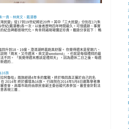
 朱一貴、林爽文、戴潮春
灣民變」從17到19世紀將近20件。其中「三大民變」分別在17(朱
、19世紀(戴潮春)各一次，以後者歷時四年時間最久。可惜遺跡、事實
的紀念碑都很現代化。有幸拜謁現場彌足珍貴，載錄分享如下： 鴨
氣溫回升到18、19度，澄清湖畔晨跑真舒服。 你覺得週末是星期六、
説明「周末，又作週末，英文是weekend」，也就是每個禮拜的最
法不同。 「我覺得週末應該是禮拜天」，因為週休二日之後，每週
週的...
為16族
拉阿魯哇」兩族經過4年多的奮戰，終於喚回真正屬於自己的名
在 2014年 終於擴增為16族。 行政院在2014年5月8日邀集學者專
開審查會，高雄市政府由原民會副主委谷縱代表參加，審查會針對法
表現三層...