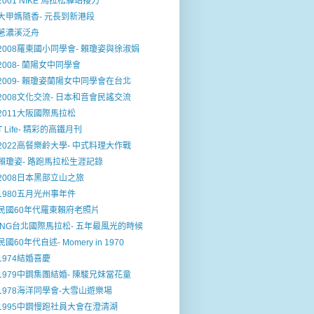
2001 NIKE 馬拉松驛站接力
大甲媽隨香- 元長到新港段
荖濃溪泛舟
2008羅東國小同學會- 賴瓊姿與徐淑娟
2008- 蘭陽女中同學會
2009- 賴瓊姿蘭陽女中同學會在台北
2008文化交流- 日本和音會民謠交流
2011大阪國際馬拉松
T Life- 精彩的高鐵月刊
2022高餐樂鹷大學- 中式料理大作戰
賴瓊姿- 路跑馬拉松生涯記錄
2008日本黑部立山之旅
1980五月光州事年件
民國60年代羅東賴府老照片
ING台北國際馬拉松- 五年最風光的時候
民國60年代自述- Momery in 1970
1974結婚喜慶
1979中鋼集團結婚- 陳駿兄妹當花童
1978海洋同學會-大雪山遊樂場
1995中鋼慢跑社員大會在澄清湖