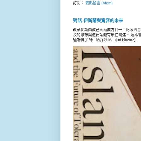
訂閱：
張貼留言 (Atom)
對話-伊斯蘭與寛容的未來
改革伊斯蘭教己漸漸成為廿一世紀政治意
及的思想與道德議題有最佳闡述。 這本書載錄 
極端份子 德 - 納瓦茲 Maajud Nawaz)...