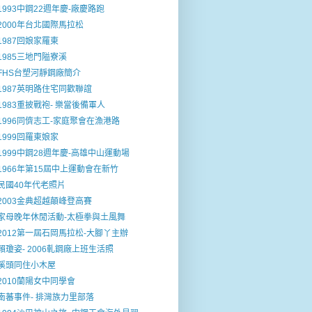
1993中鋼22週年慶-廠慶路跑
2000年台北國際馬拉松
1987回娘家羅東
1985三地門隘寮溪
FHS台塑河靜鋼廠簡介
1987英明路住宅同歡聯誼
1983重披戰袍- 樂當後備軍人
1996同儕志工-家庭聚會在漁港路
1999回羅東娘家
1999中鋼28週年慶-高雄中山運動場
1966年第15屆中上運動會在新竹
民國40年代老照片
2003金典超越顛峰登高賽
家母晚年休閒活動-太極拳與土風舞
2012第一屆石岡馬拉松-大腳丫主辦
賴瓊姿- 2006軋鋼廠上班生活照
溪頭同住小木屋
2010蘭陽女中同學會
南蕃事件- 排灣族力里部落