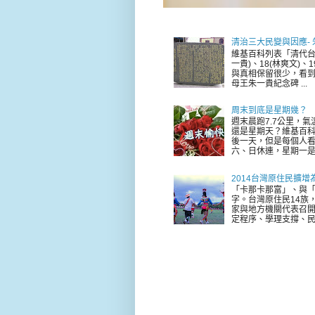
清治三大民變與因應-
維基百科列表「清代台
一貴)、18(林爽文)
與真相保留很少，看到
母王朱一貴紀念碑 ...
周末到底是星期幾？
週末晨跑7.7公里，
還是星期天？維基百科
後一天，但是每個人看
六、日休連，星期一是新
2014台灣原住民擴增
「卡那卡那富」、與「
字。台灣原住民14族，
家與地方機關代表召
定程序、學理支撐、民意