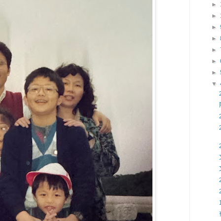
►
►
►
►
►
►
►
▼