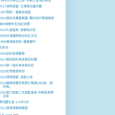
1994沙巴神山之旅- 中鋼工會海外見習
2017清明掃墓- 北港暗光擔仔麵
1997雪梨、墨爾本遊踨
2001相約在賽嘉樂園- 觀光自行車道啟用
陳水桐晚年生活紀念照
2014久美超馬- 原鄉馬拉松
2006台灣國際馬拉松在古坑
1996陳淑娟老師- 羅東國中
貝多芬-
2025初訪林湯農場
2017第四屆杉林溪馬拉松賽
2014第一屆杉林溪馬拉松
2025松秀雅筑參訪
2025清明掃墓- 長眠之地
2014陳篤恭雙百馬照片集錦(200馬、兩
百馬)
2025第六屆第二次理監事會-中鋼長青樂
活會
樂活慶生會-114年3月
2011澄清湖晨跑聯誼