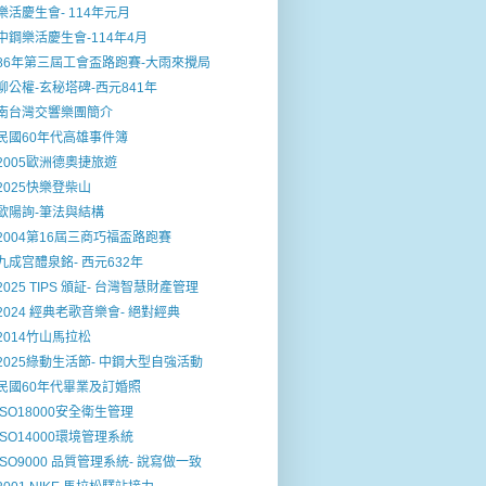
樂活慶生會- 114年元月
中鋼樂活慶生會-114年4月
86年第三屆工會盃路跑賽-大雨來攪局
柳公權-玄秘塔碑-西元841年
南台灣交響樂團簡介
民國60年代高雄事件簿
2005歐洲德奧捷旅遊
2025快樂登柴山
歐陽詢-筆法與結構
2004第16屆三商巧福盃路跑賽
九成宫醴泉銘- 西元632年
2025 TIPS 頒証- 台灣智慧財產管理
2024 經典老歌音樂會- 絕對經典
2014竹山馬拉松
2025綠動生活節- 中鋼大型自強活動
民國60年代畢業及訂婚照
ISO18000安全衛生管理
ISO14000環境管理系統
ISO9000 品質管理系統- 說寫做一致