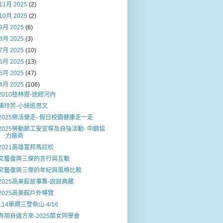
11月 2025
(2)
10月 2025
(2)
9月 2025
(6)
8月 2025
(3)
7月 2025
(10)
6月 2025
(13)
5月 2025
(47)
4月 2025
(106)
2010桂林遊-途經河內
陳玲芳-小妹追思文
2025樂活健走- 假日校園健康走一走
2025勞動節工安宣導及自強活動- 中鋼協
力廠商
2021高雄富邦馬拉松
文藝復興三𠍇的言行與互動
文藝復興三傑的年紀與風格比較
2025高美館故事集-說說典藏
2025高美館戶外導覽
114單週三登柴山-4/16
有朋自遠方來-2025蘭女同學會