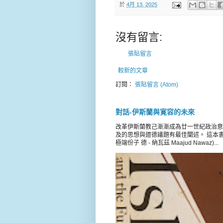
於
4月 13, 2025
沒有留言:
張貼留言
較新的文章
訂閱：
張貼留言 (Atom)
對話-伊斯蘭與寛容的未來
改革伊斯蘭教己漸漸成為廿一世紀政治意
及的思想與道德議題有最佳闡述。 這本書載錄 
極端份子 德 - 納瓦茲 Maajud Nawaz)...