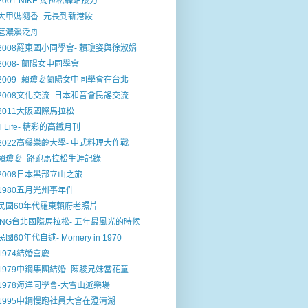
2001 NIKE 馬拉松驛站接力
大甲媽隨香- 元長到新港段
荖濃溪泛舟
2008羅東國小同學會- 賴瓊姿與徐淑娟
2008- 蘭陽女中同學會
2009- 賴瓊姿蘭陽女中同學會在台北
2008文化交流- 日本和音會民謠交流
2011大阪國際馬拉松
T Life- 精彩的高鐵月刊
2022高餐樂鹷大學- 中式料理大作戰
賴瓊姿- 路跑馬拉松生涯記錄
2008日本黑部立山之旅
1980五月光州事年件
民國60年代羅東賴府老照片
ING台北國際馬拉松- 五年最風光的時候
民國60年代自述- Momery in 1970
1974結婚喜慶
1979中鋼集團結婚- 陳駿兄妹當花童
1978海洋同學會-大雪山遊樂場
1995中鋼慢跑社員大會在澄清湖