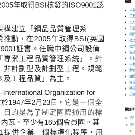
標籤
005年取得BSI核發的
ISO9001認
人
工
文
架構建立「鋼品品質管理系
全
兩
動，在2005年取得BSI(
英國
社
社
001
証書。任職中鋼公司設備
城
「專案工程品質管理系統」。針
科
書
、非計劃型及計劃型工程。規範
財
本及工程品質」為主。
國
產
運
national Organization for
環
於1947年2月23日。
它
是一個全
網誌排
，目的是為了制定國際通用的標
►
20
內瓦。至少有165個會員國。
其
▼
20
001提供企業一個標準化程序，用
►