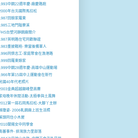
1993中鋼22週年慶-廠慶路跑
2000年台北國際馬拉松
1987回娘家羅東
1985三地門隘寮溪
FHS台塑河靜鋼廠簡介
1987英明路住宅同歡聯誼
1983重披戰袍- 樂當後備軍人
1996同儕志工-家庭聚會在漁港路
1999回羅東娘家
1999中鋼28週年慶-高雄中山運動場
1966年第15屆中上運動會在新竹
民國40年代老照片
2003金典超越顛峰登高賽
家母晚年休閒活動-太極拳與土風舞
2012第一屆石岡馬拉松-大腳丫主辦
賴瓊姿- 2006軋鋼廠上班生活照
溪頭同住小木屋
2010蘭陽女中同學會
南蕃事件- 排灣族力里部落