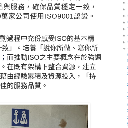
►
品與服務，確保品質穩定一致，
►
萬家公司使用ISO9001認證。
►
►
►
►
動過程中
充份感受
I
SO的基本精
►
一致」。培養「說你所做、
寫你所
▼
；
而推動ISO之主要概念在於強調
。在既有架構下整合資源，建立
藉由經驗累積及資源投入，「持
佳的服務品質。