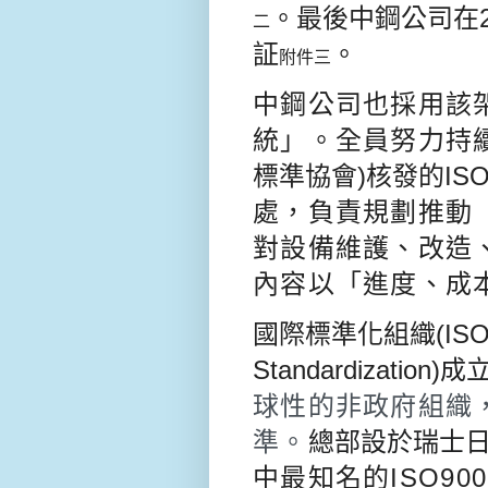
。最後中鋼公司在2
二
証
。
附件三
中鋼公司也採用該
統」。全員努力持續推
標準協會)核發的ISO9
處，負責規劃推動
對設備維護、改造
內容以「進度、成
國際標準化組織(ISO-Inter
Standardization)
成立
球性的非政府組織
準。
總部設於瑞士日
中最知名的ISO9