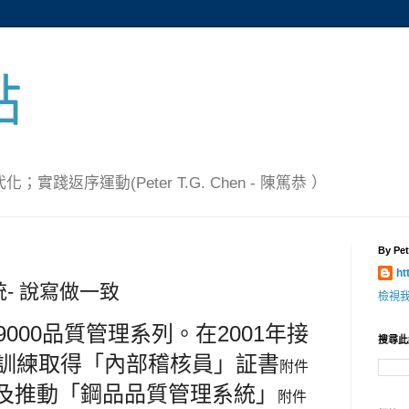
點
踐返序運動(Peter T.G. Chen - 陳篤恭 ）
By Pet
ht
統- 說寫做一致
檢視
9000品質管理系列
。
在2001年接
搜尋此
)訓練
取得「內部稽核員」証書
附件
及推動
「鋼品品質管理系統」
附件