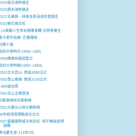
2025假日湖畔健走
2025週末湖畔健走
2022五峰旗、林美及草湳湖步道健走
2022蘇花馬拉松
114美麗人生來自健康身體-太極拳養生
畢卡索作品展- 巴塞隆納
谷關七雄
我的中學時代-1959~1965
2004陳駿結婚迎娶日
我的大學時期(1965~1969)
2003北大武山- 標高3090公尺
2003雪山東峰- 標高3150公尺
1999留念照
2004玉山主峰登頂
合歡東峰與合歡群峰
2003大霸尖山與大霸群峰
89年經濟部運動會在台北
2007嘉義國際城巿馬拉松- 瑕不掩瑜值得
鼓勵
樂活慶生會-114年2月