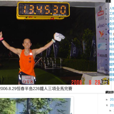
標籤
人
工
文
全
兩
社
社
城
科
書
財
國
產
運
環
2006.8.29恒春半島226鐵人三項全馬完賽
網誌排
►
20
▼
20
►