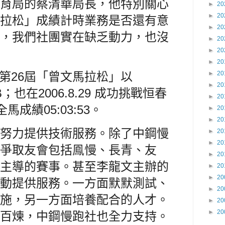
育局的蔡清華局長，他特別關心
►
20
►
20
拉松」成績計時業務是否還有意
►
20
，我們社團實在缺乏動力，也沒
►
20
►
20
►
20
►
20
2.13第26屆「曾文馬拉松」以
►
20
B；也在
2006.8.29 成功挑戰恒春
►
20
成績05:03:53
。
►
20
►
20
努力提供技術服務。除了中鋼慢
►
20
►
20
爭取友會包括鳯慢、長青、友
►
20
主導的賽事。甚至李龍文主辦的
►
20
►
20
動提供服務。一方面默默測試、
►
20
施，另一方面培養配合的人才。
►
20
►
20
百煉，中鋼慢跑社也全力支持。