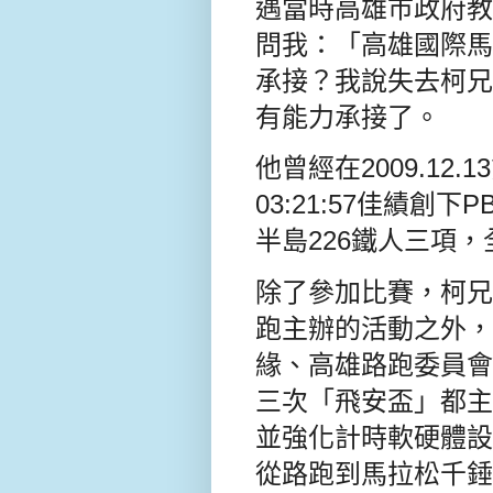
遇當時高雄巿政府教
問我：「高雄國際馬
承接？我說失去柯兄
有能力承接了。
他曾經在
2009.1
03:21:57
佳績
創下P
半島226鐵人三項，全馬
除了參加比賽，柯兄
跑主辦的活動之外，
緣、高雄路跑委員會
三次「飛安盃」都主
並強化計時軟硬體設
從路跑到馬拉松千錘