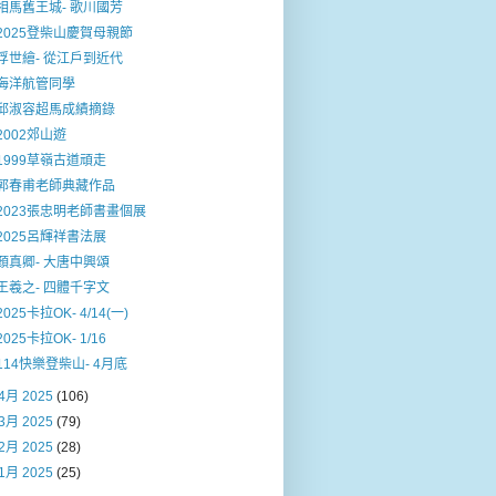
相馬舊王城- 歌川國芳
2025登柴山慶賀母親節
浮世繪- 從江戶到近代
海洋航管同學
邱淑容超馬成績摘錄
2002郊山遊
1999草嶺古道頑走
郭春甫老師典藏作品
2023張忠明老師書畫個展
2025呂輝祥書法展
顏真卿- 大唐中興頌
王羲之- 四體千字文
2025卡拉OK- 4/14(一)
2025卡拉OK- 1/16
114快樂登柴山- 4月底
4月 2025
(106)
3月 2025
(79)
2月 2025
(28)
1月 2025
(25)