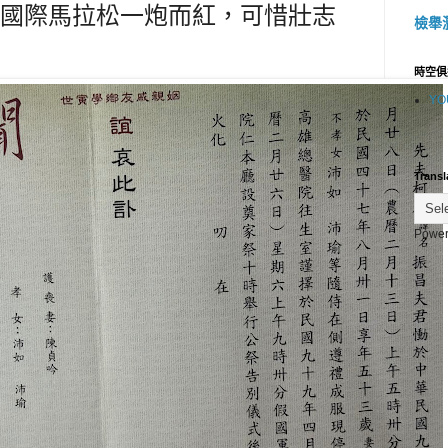
國際馬拉松一炮而紅，可惜壯志
檢舉
時空俱
YO
Transl
Power