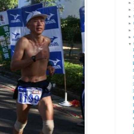
►
►
►
►
►
►
▼