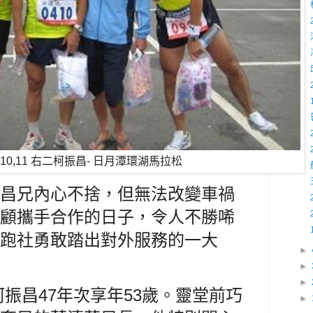
9,10,11 右二柯振昌- 日月潭環湖馬拉松
昌兄內心不捨，但無法改變車禍
顧攜手合作的日子，令人不勝唏
跑社勇敢踏出對外服務的一大
►
►
►
，柯振昌47年次享年53歲。靈堂前巧
►