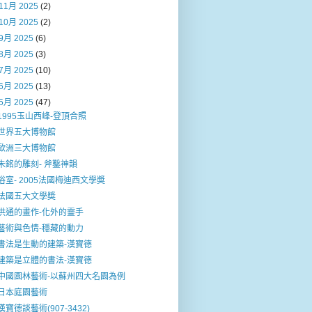
11月 2025
(2)
10月 2025
(2)
9月 2025
(6)
8月 2025
(3)
7月 2025
(10)
6月 2025
(13)
5月 2025
(47)
1995玉山西峰-登頂合照
世界五大博物館
歐洲三大博物館
朱銘的雕刻- 斧鑿神韻
浴室- 2005法國梅迪西文學奬
法國五大文學奬
洪通的畫作-化外的靈手
藝術與色情-穩藏的動力
書法是生動的建築-漢寶德
建築是立體的書法-漢寶德
中國園林藝術-以蘇州四大名園為例
日本庭園藝術
漢寶德談藝術(907-3432)