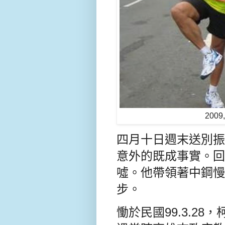
200
四月十日週末送別振
意外的既成事實。回
噓。他帶領著中鋼慢
步。
慟於民國99.3.28