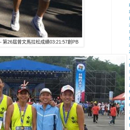
振昌- 第26屆曾文馬拉松成績03:21:57創PB