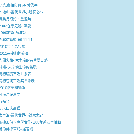
建築,實相與再現- 黃恩宇
許地山-當代世界小說家之42
黃美月訂婚、重逢時
2002在學足跡- 陳駿
1999旅遊-陳沛翎
外甥結婚照-99.11.14
2010金門馬拉松
2011夫妻組路跑賽
人間失格- 太宰治的黃昏變日落
斜陽- 太宰治生命的輓歌
清初臨濟宗及世系表
清初曹洞宗及其世系表
2010偕樂園暢遊
柯振昌紀念文
詩禪合一
明末四大高僧
太宰治-當代世界小說家之24
輪機加值、產學合作- 108年系友會活動
我的詩學筆記- 羅智成