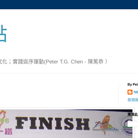
點
踐返序運動(Peter T.G. Chen - 陳篤恭 ）
By Pet
ht
檢視
搜尋此