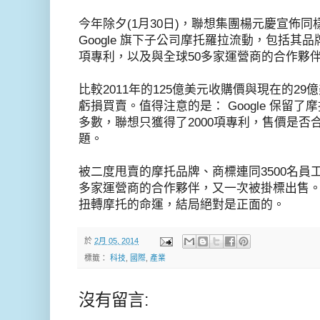
今年除夕(1月30日)，聯想集團楊元慶宣佈同
Google 旗下子公司摩托羅拉流動，包括其品牌
項專利，以及與全球50多家運營商的合作夥
比較2011年的125億美元收購價與現在的2
虧損買賣。值得注意的是： Google 保留了
多數，聯想只獲得了2000項專利，售價是否
題。
被二度甩賣的摩托品牌、商標連同3500名員工
多家運營商的合作夥伴，又一次被掛標出售
扭轉摩托的命運，結局絕對是正面的。
於
2月 05, 2014
標籤：
科技
,
國際
,
產業
沒有留言: