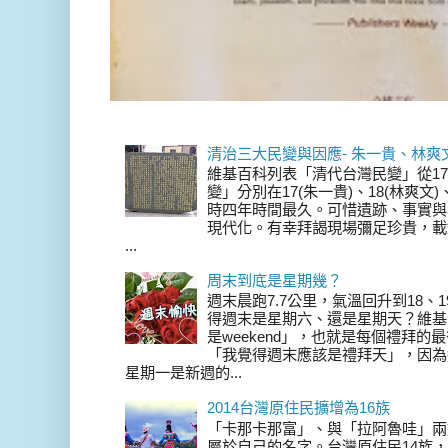
清治三大民變與因應- 朱一貴、林爽
維基百科列表「清代台灣民變」從17
變」分別在17(朱一貴)、18(林爽文
時四年時間最久。可惜遺跡、事實與
現代化。有幸拜謁現場彌足珍貴，載
...
周末到底是星期幾？
週末晨跑7.7公里，氣溫回升到18、
得週末是星期六、還是星期天？維基
是weekend」，也就是每個禮拜
「我覺得週末應該是禮拜天」，因為
星期一是新週的...
2014台灣原住民擴增為16族
「卡那卡那富」、與「拉阿魯哇」兩
屬於自己的名字。台灣原住民14族，在 