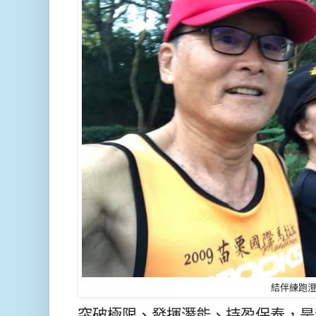
結伴練跑
突破極限、發揮潛能、持盈保泰，是