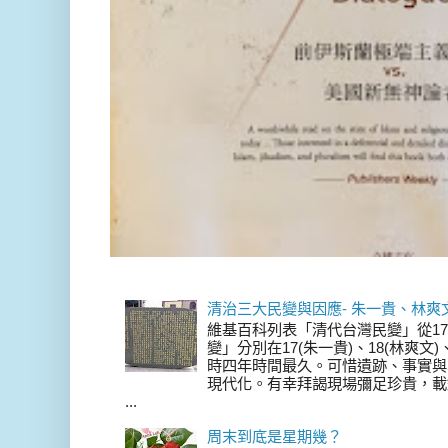
清治三大民變與因應- 朱一貴、林爽
維基百科列表「清代台灣民變」從17
變」分別在17(朱一貴)、18(林爽文
時四年時間最久。可惜遺跡、事實與
現代化。有幸拜謁現場彌足珍貴，載
...
周末到底是星期幾？