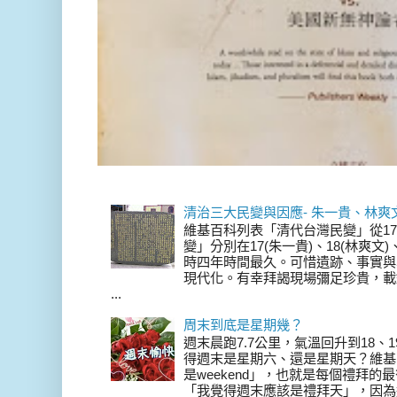
清治三大民變與因應- 朱一貴、林爽
維基百科列表「清代台灣民變」從17
變」分別在17(朱一貴)、18(林爽文
時四年時間最久。可惜遺跡、事實與
現代化。有幸拜謁現場彌足珍貴，載
...
周末到底是星期幾？
週末晨跑7.7公里，氣溫回升到18、
得週末是星期六、還是星期天？維基
是weekend」，也就是每個禮拜
「我覺得週末應該是禮拜天」，因為