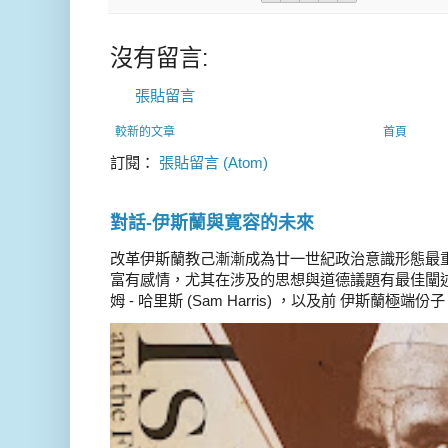
沒有留言:
張貼留言
較新的文章
首頁
訂閱：
張貼留言 (Atom)
對話-伊斯蘭與寛容的未來
改革伊斯蘭教己漸漸成為廿一世紀政治意識形態最
富有感情，尤其在涉及的思想與道德議題有最佳闡述
姆 - 哈里斯 (Sam Harris) ，以及前 伊斯蘭極端份子 德 