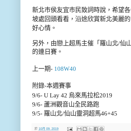
新北巿侯友宜巿民致詞時說，希望各
坡處回頭看看，沿途欣賞新北美麗的
好心情。
另外，由戀上超馬主催「羅山北/仙山靈
的連日賽。
上一期-
108W40
附錄-
本週賽事
9/6- U Lay 42 烏來馬拉松2019
9/6- 蘆洲觀音山全民路跑
9/5- 羅山北/仙山靈洞超馬46+45
於
10月 09, 2019