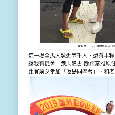
陳篤恭-U Lay 2019烏來馬
這一場全馬人數近兩千人，還有半程
讓我有機會「跑馬追古-踩踏泰雅原
比賽前夕參加「環島同學會」，和老