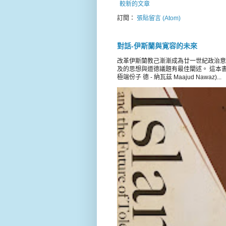
較新的文章
訂閱：
張貼留言 (Atom)
對話-伊斯蘭與寛容的未來
改革伊斯蘭教己漸漸成為廿一世紀政治意
及的思想與道德議題有最佳闡述。 這本書載錄 
極端份子 德 - 納瓦茲 Maajud Nawaz)...