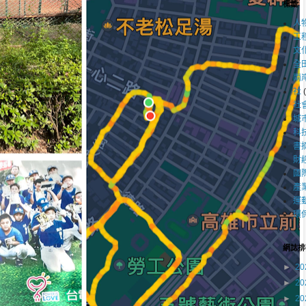
標籤
人
工
文
全
兩
社
社
城
科
書
財
國
產
運
環
網誌排
►
20
►
20
►
20