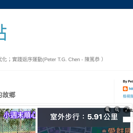
點
踐返序運動(Peter T.G. Chen - 陳篤恭 ）
By Pet
ht
的故鄉
檢視
搜尋此