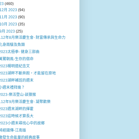
23
(460)
12月 2023
(94)
11月 2023
(90)
10月 2023
(35)
9月 2023
(25)
112年8月樂活慶生會- 財富傳承與生命力
化身兩棲及魚類
2023太極拳- 健身三部曲
萬鷺朝鳯-生存的宿命
2023楊明道紀念文
2023湖畔不斷奔跑，才能留在原地
2023湖畔補班的週末
小週末禮拜幾？
2023-樂活登山-談猿猴
112年9月樂活慶生會- 凝聚歡樂
2023週末湖畔的揮霍
2023這時候才算長大
2023小週末尋找心中的故鄉
蔣經國傳-江南版
激發生命能量的經典故事