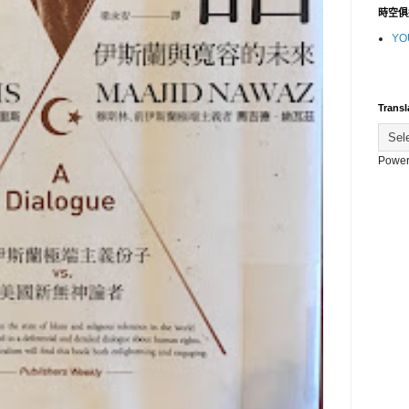
時空俱
YO
Transl
Power