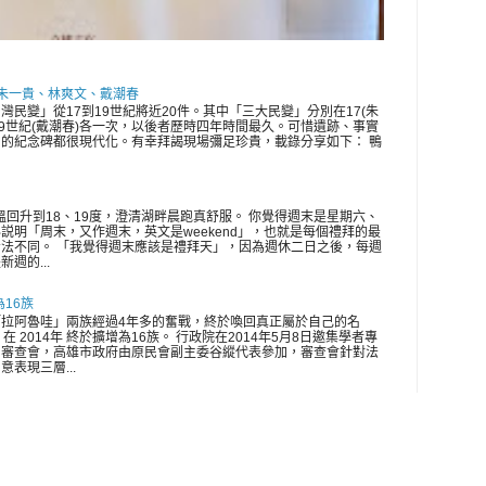
 朱一貴、林爽文、戴潮春
灣民變」從17到19世紀將近20件。其中「三大民變」分別在17(朱
、19世紀(戴潮春)各一次，以後者歷時四年時間最久。可惜遺跡、事實
的紀念碑都很現代化。有幸拜謁現場彌足珍貴，載錄分享如下： 鴨
氣溫回升到18、19度，澄清湖畔晨跑真舒服。 你覺得週末是星期六、
説明「周末，又作週末，英文是weekend」，也就是每個禮拜的最
法不同。 「我覺得週末應該是禮拜天」，因為週休二日之後，每週
週的...
為16族
拉阿魯哇」兩族經過4年多的奮戰，終於喚回真正屬於自己的名
在 2014年 終於擴增為16族。 行政院在2014年5月8日邀集學者專
開審查會，高雄市政府由原民會副主委谷縱代表參加，審查會針對法
表現三層...