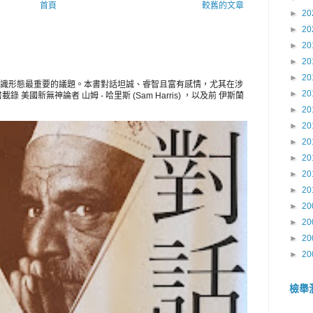
首頁
較舊的文章
►
20
►
20
►
20
►
20
►
20
識形態最重要的議題。本書對話坦誠、睿智且富有感情，尤其在涉
►
20
美國新無神論者 山姆 - 哈里斯 (Sam Harris) ，以及前 伊斯蘭
►
20
►
20
►
20
►
20
►
20
►
20
►
20
►
20
►
20
►
20
檢舉