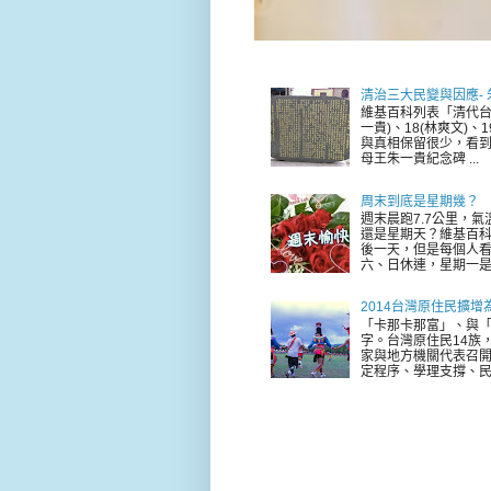
清治三大民變與因應-
維基百科列表「清代台
一貴)、18(林爽文)
與真相保留很少，看到
母王朱一貴紀念碑 ...
周末到底是星期幾？
週末晨跑7.7公里，
還是星期天？維基百科
後一天，但是每個人看
六、日休連，星期一是新
2014台灣原住民擴增
「卡那卡那富」、與「
字。台灣原住民14族，
家與地方機關代表召
定程序、學理支撐、民意