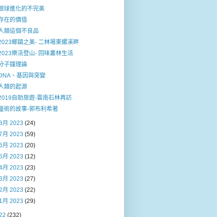
眼球進化的不完美
存在的價值
人類這個不良品
2023鄉鎮之美- 二林場東螺溪畔
2023樂活登山- 回味叢林生活
分子鐘理論
DNA、基因與突變
人類的起源
2019自助旅遊-雲南石林再訪
藝術的故事-郭布利希著
8月 2023
(24)
7月 2023
(59)
6月 2023
(20)
5月 2023
(12)
4月 2023
(23)
3月 2023
(27)
2月 2023
(22)
1月 2023
(29)
22
(232)