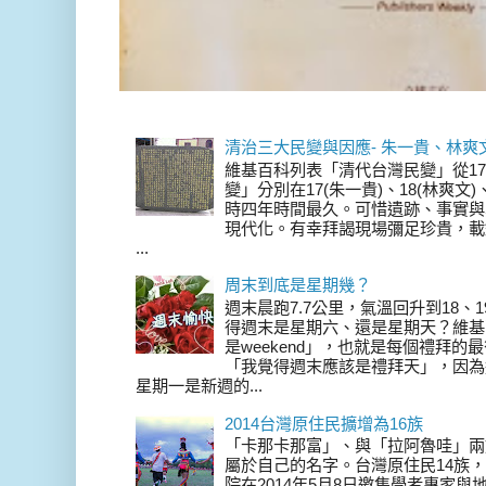
清治三大民變與因應- 朱一貴、林爽
維基百科列表「清代台灣民變」從17
變」分別在17(朱一貴)、18(林爽文
時四年時間最久。可惜遺跡、事實與
現代化。有幸拜謁現場彌足珍貴，載
...
周末到底是星期幾？
週末晨跑7.7公里，氣溫回升到18、
得週末是星期六、還是星期天？維基
是weekend」，也就是每個禮拜
「我覺得週末應該是禮拜天」，因為
星期一是新週的...
2014台灣原住民擴增為16族
「卡那卡那富」、與「拉阿魯哇」兩
屬於自己的名字。台灣原住民14族，在 
院在2014年5月8日邀集學者專家