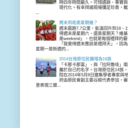
時四年時間最久。可惜遺跡、事實與
現代化。有幸拜謁現場彌足珍貴，載
...
周末到底是星期幾？
週末晨跑7.7公里，氣溫回升到18、
得週末是星期六、還是星期天？維基
是weekend」，也就是每個禮拜
「我覺得週末應該是禮拜天」，因為
星期一是新週的...
2014台灣原住民擴增為16族
「卡那卡那富」、與「拉阿魯哇」兩
屬於自己的名字。台灣原住民14族，在 
院在2014年5月8日邀集學者專家
府由原民會副主委谷縱代表參加，審
意表現三層...