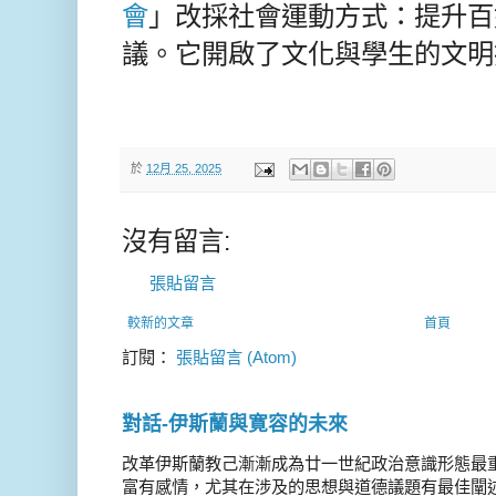
會
」改採社會運動方式：提升百
議。它開啟了
文化與學生的文明
於
12月 25, 2025
沒有留言:
張貼留言
較新的文章
首頁
訂閱：
張貼留言 (Atom)
對話-伊斯蘭與寛容的未來
改革伊斯蘭教己漸漸成為廿一世紀政治意識形態最
富有感情，尤其在涉及的思想與道德議題有最佳闡述