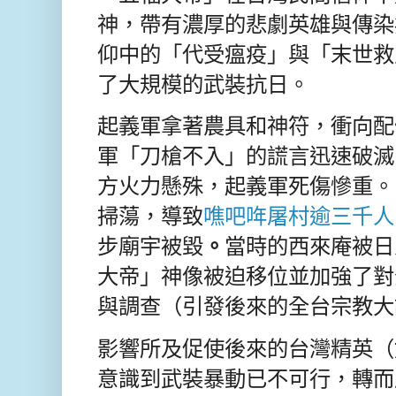
神，帶有濃厚的悲劇英雄與傳染
仰中的「代受瘟疫」與「末世救
了大規模的武裝抗日。
起義軍拿著農具和神符，衝向配
軍「刀槍不入」的謊言迅速破滅
方火力懸殊，起義軍死傷慘重。
掃蕩，導致
噍吧哖屠村逾三千人
步
廟宇被毀
。
當時的西來庵被日
大帝」神像被迫移位並加強了對
與調查（引發後來的全台宗教大
影響所及
促使後來的台灣精英（
意識到武裝暴動已不可行，轉而