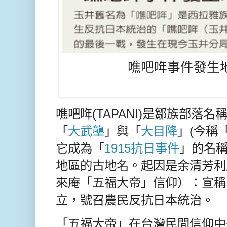
噍吧哖事件發生
噍吧哖(TAPANI)是鄒族部落
「
大武壟
」與「
大目降
」(今稱
它成為「
1915抗日事件
」的名
地區的古地名。起因是余清芳利
來庵「五福大帝」信仰）：宣稱
立，號召農民反抗日本統治。
「五福大帝」在台灣民間信仰中