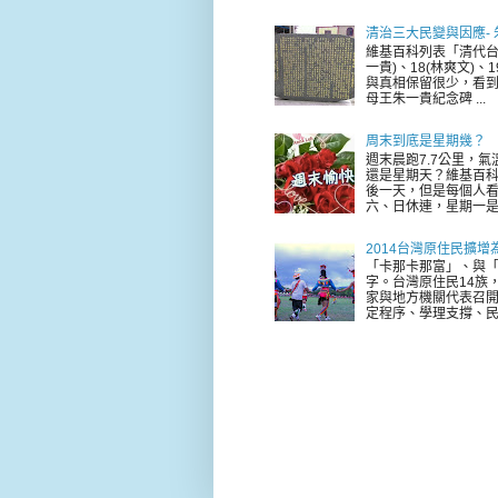
清治三大民變與因應-
維基百科列表「清代台
一貴)、18(林爽文)
與真相保留很少，看到
母王朱一貴紀念碑 ...
周末到底是星期幾？
週末晨跑7.7公里，
還是星期天？維基百科
後一天，但是每個人看
六、日休連，星期一是新
2014台灣原住民擴增
「卡那卡那富」、與「
字。台灣原住民14族，
家與地方機關代表召
定程序、學理支撐、民意