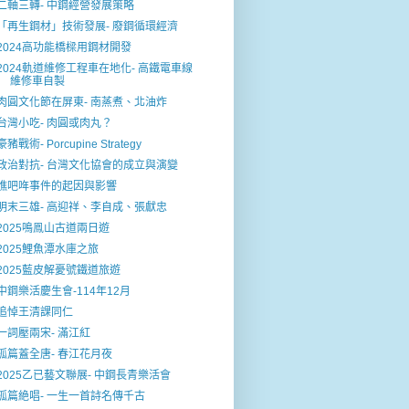
二軸三轉- 中鋼經營發展策略
「再生鋼材」技術發展- 廢鋼循環經濟
2024高功能橋樑用鋼材開發
2024軌道維修工程車在地化- 高鐵電車線
維修車自製
肉圓文化節在屏東- 南蒸煮、北油炸
台灣小吃- 肉圓或肉丸？
豪豬戰術- Porcupine Strategy
政治對抗- 台灣文化協會的成立與演變
噍吧哖事件的起因與影響
明末三雄- 高迎祥、李自成、張獻忠
2025鳴鳯山古道兩日遊
2025鯉魚潭水庫之旅
2025藍皮解憂號鐵道旅遊
中鋼樂活慶生會-114年12月
追悼王清課同仁
一詞壓兩宋- 滿江紅
孤篇蓋全唐- 春江花月夜
2025乙已藝文聯展- 中鋼長青樂活會
孤篇絶唱- 一生一首詩名傳千古