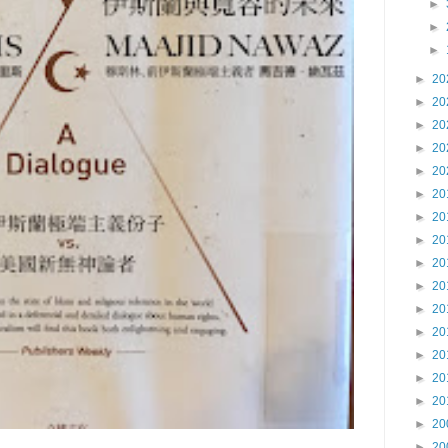
►
►
►
►
20
►
20
►
20
►
20
►
20
►
20
►
20
►
20
►
20
►
20
►
20
►
20
►
20
►
20
►
20
►
20
►
20