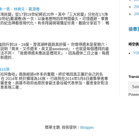
►
20
 朱一貴、林爽文、戴潮春
►
20
灣民變」從17到19世紀將近20件。其中「三大民變」分別在17(朱
、19世紀(戴潮春)各一次，以後者歷時四年時間最久。可惜遺跡、事實
的紀念碑都很現代化。有幸拜謁現場彌足珍貴，載錄分享如下： 鴨
檢舉
氣溫回升到18、19度，澄清湖畔晨跑真舒服。 你覺得週末是星期六、
時空俱
説明「周末，又作週末，英文是weekend」，也就是每個禮拜的最
YO
法不同。 「我覺得週末應該是禮拜天」，因為週休二日之後，每週
週的...
為16族
拉阿魯哇」兩族經過4年多的奮戰，終於喚回真正屬於自己的名
Transl
在 2014年 終於擴增為16族。 行政院在2014年5月8日邀集學者專
開審查會，高雄市政府由原民會副主委谷縱代表參加，審查會針對法
表現三層...
Power
簡單主題. 技術提供：
Blogger
.