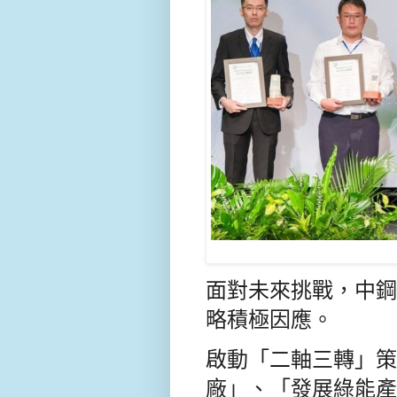
面對未來挑戰，中鋼
略積極因應。
啟動「二軸三轉」策
廠」、「發展綠能產