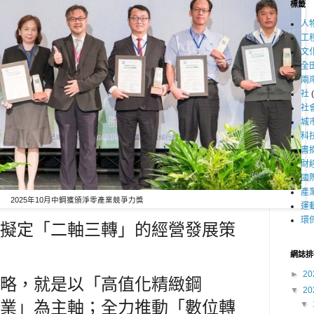
標籤
人
工
文
全
兩
社
社
城
科
書
財
國
產
2025年10月中鋼獲頒
淨零產業競爭力獎
運
環
擬定「二軸三轉」的經營發展策
網誌排
►
20
略，就是以「高值化精緻鋼
▼
20
業」為主軸；全力推動「數位轉
▼