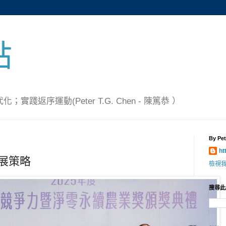
點
踐返序運動(Peter T.G. Chen - 陳篤恭 ）
By Pet
ht
發展策略
檢視
搜尋此