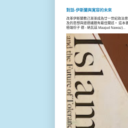
對話-伊斯蘭與寛容的未來
改革伊斯蘭教己漸漸成為廿一世紀政治意
及的思想與道德議題有最佳闡述。 這本書載錄 
極端份子 德 - 納瓦茲 Maajud Nawaz)...