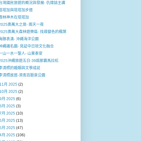
台灣國民旅遊的概況與發展- 仇煒喆主講
塔塔加與塔塔加步道
鹿林神木在塔塔加
2025奧萬大之旅- 兩天一夜
2025奧萬大森林遊樂區- 找尋變色的楓葉
海豚表演- 沖繩海洋公園
沖繩識名園- 見証中日琉文化融合
一山一水一聖人- 山東泰安
2025沖繩旅遊五日-39屆那霸馬拉松
李清照的婚姻與文學成訧
李清照故居-濟南百脈泉公園
11月 2025
(2)
10月 2025
(2)
9月 2025
(6)
8月 2025
(3)
7月 2025
(10)
6月 2025
(13)
5月 2025
(47)
4月 2025
(106)