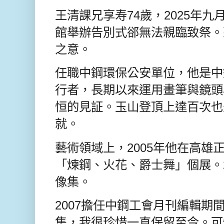
王清課兄享寿74歲，2025年
館舉辦告別式郤無法親臨致祭。
之意。
任職中鋼環保公安單位，
他是中
行者，長期以來運用畫筆與鏡頭
恒的見証。玉山登頂上達百次也
就。
藝術領域上，2005年他在高雄
「煉鋼、火花、爵士舞」個展。2
像集。
2007擔任中鋼工會月刊編輯期
集，我很珍惜一直保留至今。可