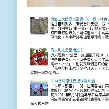
清治三大民變與因應- 朱一貴、林爽
維基百科列表「清代台灣民變」從17
變」分別在17(朱一貴)、18(林爽文
時四年時間最久。可惜遺跡、事實與
現代化。有幸拜謁現場彌足珍貴，載
...
周末到底是星期幾？
週末晨跑7.7公里，氣溫回升到18、
得週末是星期六、還是星期天？維基
是weekend」，也就是每個禮拜
「我覺得週末應該是禮拜天」，因為
星期一是新週的...
2014台灣原住民擴增為16族
「卡那卡那富」、與「拉阿魯哇」兩
屬於自己的名字。台灣原住民14族，在 
院在2014年5月8日邀集學者專家
府由原民會副主委谷縱代表參加，審
意表現三層...