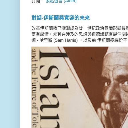
訂閱：
張貼留言 (Atom)
對話-伊斯蘭與寛容的未來
改革伊斯蘭教己漸漸成為廿一世紀政治意識形態最
富有感情，尤其在涉及的思想與道德議題有最佳闡述
姆 - 哈里斯 (Sam Harris) ，以及前 伊斯蘭極端份子 德 