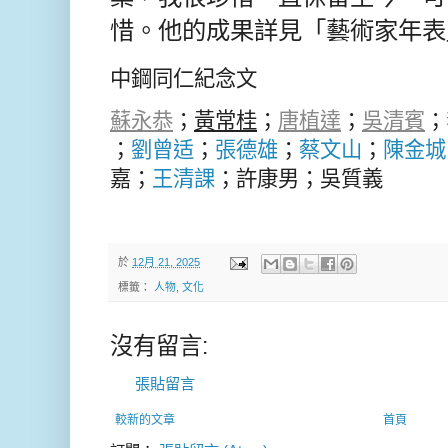
惜。他的成果詳見「藝術家年表
中鋼同仁紀念文
蘇永恭
；
黃常桂
；
唐植達
；
吳清賓
；
；
劉曾适
；
張德雄
；
蔡文山
；
陳金城
嘉；
王清課
；許康男；吳質義
於
12月 21, 2025
標籤：
人物
,
文化
沒有留言:
張貼留言
較新的文章
首頁