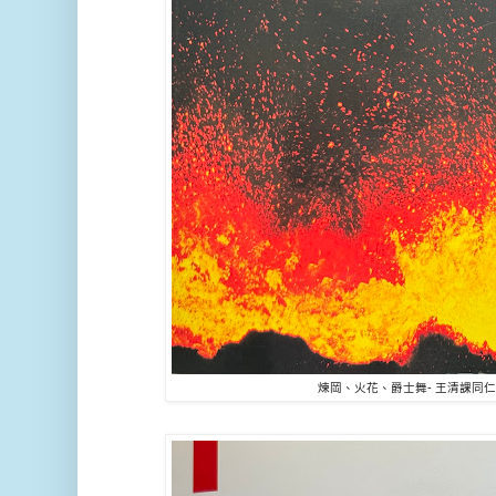
煉岡、火花、爵士舞- 王清課同