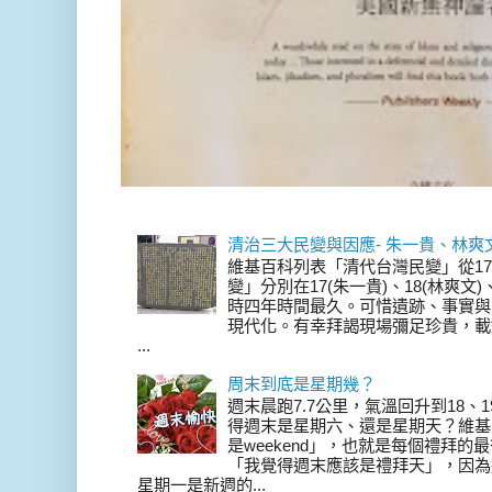
清治三大民變與因應- 朱一貴、林爽
維基百科列表「清代台灣民變」從17
變」分別在17(朱一貴)、18(林爽文
時四年時間最久。可惜遺跡、事實與
現代化。有幸拜謁現場彌足珍貴，載
...
周末到底是星期幾？
週末晨跑7.7公里，氣溫回升到18、
得週末是星期六、還是星期天？維基
是weekend」，也就是每個禮拜
「我覺得週末應該是禮拜天」，因為
星期一是新週的...