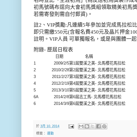
名時登記「生涯初馬」
(
為反應初馬獎製作成
初馬號碼布逕向大會初馬獎組領取精美初馬
若需寄發則需自付郵資
)
。
註
2
、
VIP
獎勵
:
凡連續
5
年參加並完成馬拉松
即只需繳
550
元
(
含報名費
450
元及晶片押金
10
註明。
VIP
人員 可單獨報名，或是與團體一
附錄
-
歷屆日程表
日期
名稱
1
2009/2/5
第1屆雙溪之美- 北馬櫻花馬拉松
2
2010/2/28
第2屆雙溪之美- 北馬櫻花馬拉松
3
2011/2/27
第3屆雙溪之美- 北馬櫻花馬拉松
4
2012/2/19
第4屆雙溪之美- 北馬櫻花馬拉松
5
2013/3/10
第5屆雙溪之美- 北馬櫻花馬拉松
6A
2014/2/8
第6屆志工馬- 北馬櫻花馬拉松
6
2014/3/9
第6屆雙溪之美- 北馬櫻花馬拉松
於
3月 10, 2014
標籤：
運動