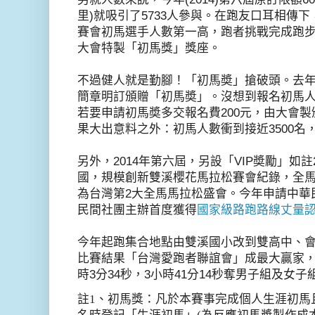
里)就吸引了5733人參與。在跑友口耳相傳下
賽會初馬選手人數第一高，跑者挑戰完成跑
大會特製「初馬獎」獎座。
不過健人就是勤腳！「初馬奬」搶破頭。去
簡章明訂頒贈「初馬奬」。沒想到報名初馬人數
若要申請初馬奬多交報名費200元，由大會製
果大出意料之外：初馬人數衝到接近3500名
另外，2014年第六屆，另設「VIP奬勵」如
國，規模創新雙溪櫻花馬拉松賽會紀錄，全
為台灣第2大全馬馬拉松盛會。今年申請中華
民間社團主辦首度獲得
國家級路跑路線丈量
今年起跑集合地點由雙溪國小改到雙高中、
比賽結果「台灣愛跑者聯誼會」成最大贏家，
時3分34秒，3小時41分14秒奪男子組及女
註
1
、初馬獎：凡於本賽事完成個人生涯初馬