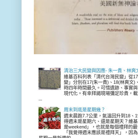
清治三大民變與因應- 朱一貴、林爽
維基百科列表「清代台灣民變」從17
變」分別在17(朱一貴)、18(林爽文
時四年時間最久。可惜遺跡、事實與
現代化。有幸拜謁現場彌足珍貴，載
...
周末到底是星期幾？
週末晨跑7.7公里，氣溫回升到18、
得週末是星期六、還是星期天？維基
是weekend」，也就是每個禮拜
「我覺得週末應該是禮拜天」，因為
星期一是新週的...