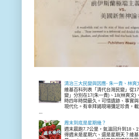
清治三大民變與因應- 朱一貴、林爽
維基百科列表「清代台灣民變」從17
變」分別在17(朱一貴)、18(林爽文
時四年時間最久。可惜遺跡、事實與
現代化。有幸拜謁現場彌足珍貴，載
...
周末到底是星期幾？
週末晨跑7.7公里，氣溫回升到18、
得週末是星期六、還是星期天？維基