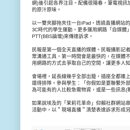
網)後引起各界注目。配備很陽春，筆電視訊
的原汁原味。
以一雙夾腳拖夾住一台iPad，透過直播網站
3C時代的學生運動，更多運用網路「自媒體
PTT(BBS論壇)來傳達訴求。
民報是第一個全天直播的媒體。民報攝影記
眾溝通工具，第一時間會是最快的，在媒體
用網路的方式去爭取自己的空間，讓更多人
會場裡，延長線幾乎全部出籠，插座全都連上
還得排隊。參與學生：「你假如是要聯繫外
為可能有的人比較急需物資，或是一些訊息(
如果說埃及的「茉莉花革命」仰賴社群網站
活動中，以＂現場直播＂清楚表達訴求形成