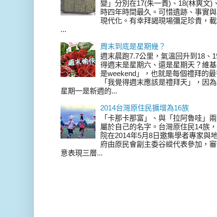
變」分別在17(朱一貴)、18(林爽文
時四年時間最久。可惜遺跡、事實與
現代化。有幸拜謁現場彌足珍貴，載
...
周末到底是星期幾？
週末晨跑7.7公里，氣溫回升到18、
得週末是星期六、還是星期天？維基
是weekend」，也就是每個禮拜
「我覺得週末應該是禮拜天」，因為
星期一是新週的...
2014台灣原住民擴增為16族
「卡那卡那富」、與「拉阿魯哇」兩
屬於自己的名字。台灣原住民14族，在 
院在2014年5月8日邀集學者專家
府由原民會副主委谷縱代表參加，審
意表現三層...