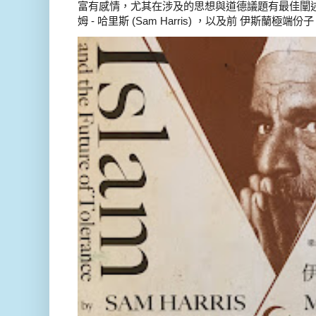
富有感情，尤其在涉及的思想與道德議題有最佳闡述
姆 - 哈里斯 (Sam Harris) ，以及前 伊斯蘭極端份子 德 