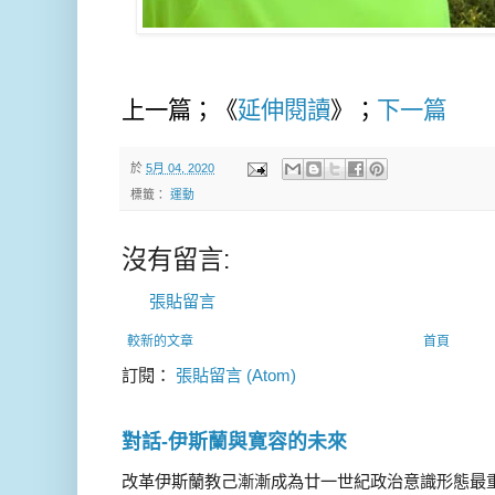
上一篇；《
延伸閱讀
》；
下一篇
於
5月 04, 2020
標籤：
運動
沒有留言:
張貼留言
較新的文章
首頁
訂閱：
張貼留言 (Atom)
對話-伊斯蘭與寛容的未來
改革伊斯蘭教己漸漸成為廿一世紀政治意識形態最