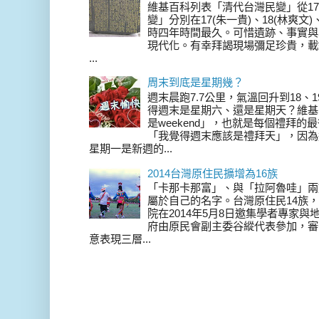
維基百科列表「清代台灣民變」從17
變」分別在17(朱一貴)、18(林爽文
時四年時間最久。可惜遺跡、事實與
現代化。有幸拜謁現場彌足珍貴，載
...
周末到底是星期幾？
週末晨跑7.7公里，氣溫回升到18、
得週末是星期六、還是星期天？維基
是weekend」，也就是每個禮拜
「我覺得週末應該是禮拜天」，因為
星期一是新週的...
2014台灣原住民擴增為16族
「卡那卡那富」、與「拉阿魯哇」兩
屬於自己的名字。台灣原住民14族，在 
院在2014年5月8日邀集學者專家
府由原民會副主委谷縱代表參加，審
意表現三層...