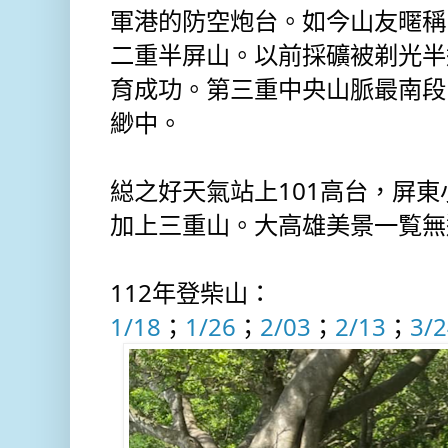
軍港的防空炮台。如今山友暱稱
二重半屏山。以前採礦被剃光半
育成功。第三重中央山脈最南段
緲中。
縂之好天氣站上101高台，屏
加上三重山。大高雄美景一覧無遺。(
112年登柴山：
1/18
；
1/26
；
2/03
；
2/13
；
3/