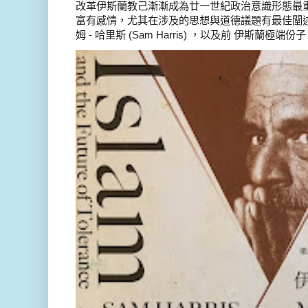
改革伊斯蘭教己漸漸成為廿一世紀政治意識形態最
富有感情，尤其在涉及的思想與道德議題有最佳闡述
姆 - 哈里斯 (Sam Harris) ，以及前 伊斯蘭極端份子 德 