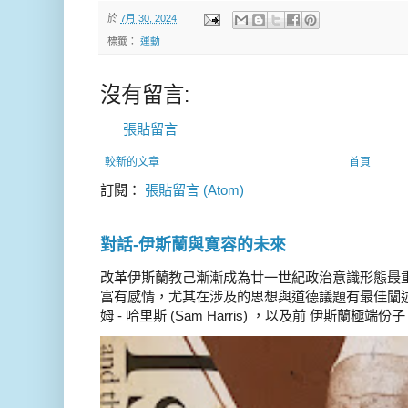
於
7月 30, 2024
標籤：
運動
沒有留言:
張貼留言
較新的文章
首頁
訂閱：
張貼留言 (Atom)
對話-伊斯蘭與寛容的未來
改革伊斯蘭教己漸漸成為廿一世紀政治意識形態最
富有感情，尤其在涉及的思想與道德議題有最佳闡述
姆 - 哈里斯 (Sam Harris) ，以及前 伊斯蘭極端份子 德 