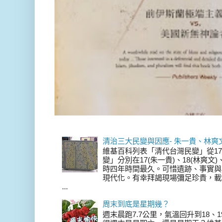
清治三大民變與因應- 朱一貴、林爽
維基百科列表「清代台灣民變」從17
變」分別在17(朱一貴)、18(林爽文
時四年時間最久。可惜遺跡、事實與
現代化。有幸拜謁現場彌足珍貴，載
...
周末到底是星期幾？
週末晨跑7.7公里，氣溫回升到18、