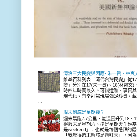
清治三大民變與因應- 朱一貴、林爽
維基百科列表「清代台灣民變」從17
變」分別在17(朱一貴)、18(林爽文
時四年時間最久。可惜遺跡、事實與
現代化。有幸拜謁現場彌足珍貴，載
...
周末到底是星期幾？
週末晨跑7.7公里，氣溫回升到18、
得週末是星期六、還是星期天？維基
是weekend」，也就是每個禮拜
「我覺得週末應該是禮拜天」，因為