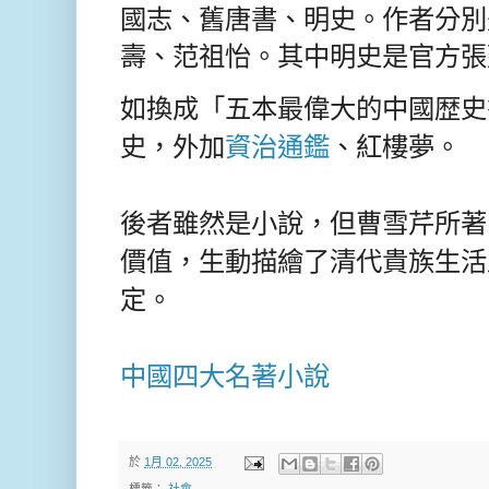
國志、舊唐書、明史。作者分別
壽、范祖怡。其中明史是官方張
如換成「五本最偉大的中國歴史
史，外加
資治通鑑
、紅樓夢。
後者雖然是小說，但曹雪芹所著
價值，生動描繪了清代貴族生活
定。
中國四大名著小說
於
1月 02, 2025
標籤：
社會