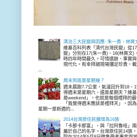
清治三大民變與因應- 朱一貴、林爽
維基百科列表「清代台灣民變」從17
變」分別在17(朱一貴)、18(林爽文
時四年時間最久。可惜遺跡、事實與
現代化。有幸拜謁現場彌足珍貴，載
...
周末到底是星期幾？
週末晨跑7.7公里，氣溫回升到18、
得週末是星期六、還是星期天？維基
是weekend」，也就是每個禮拜
「我覺得週末應該是禮拜天」，因為
星期一是新週的...
2014台灣原住民擴增為16族
「卡那卡那富」、與「拉阿魯哇」兩
屬於自己的名字。台灣原住民14族，在 
院在2014年5月8日邀集學者專家