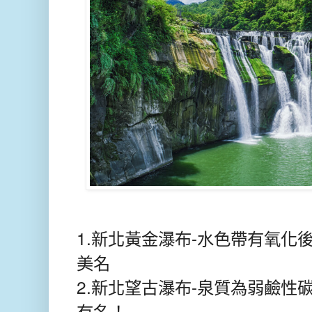
1.新北黃金瀑布-水色帶有氧化
美名
2.新北望古瀑布-泉質為弱鹼性
有名！