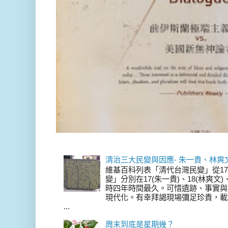
清治三大民變與因應- 朱一貴、林爽
維基百科列表「清代台灣民變」從17
變」分別在17(朱一貴)、18(林爽文
時四年時間最久。可惜遺跡、事實與
現代化。有幸拜謁現場彌足珍貴，載
...
周末到底是星期幾？