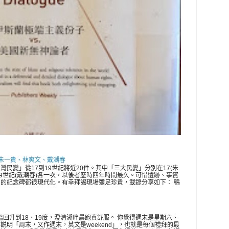
 朱一貴、林爽文、戴潮春
灣民變」從17到19世紀將近20件。其中「三大民變」分別在17(朱
、19世紀(戴潮春)各一次，以後者歷時四年時間最久。可惜遺跡、事實
的紀念碑都很現代化。有幸拜謁現場彌足珍貴，載錄分享如下： 鴨
氣溫回升到18、19度，澄清湖畔晨跑真舒服。 你覺得週末是星期六、
説明「周末，又作週末，英文是weekend」，也就是每個禮拜的最