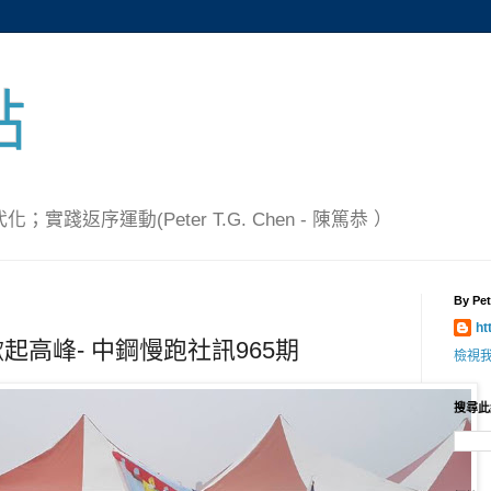
點
踐返序運動(Peter T.G. Chen - 陳篤恭 ）
By Pet
ht
高峰- 中鋼慢跑社訊965期
檢視
搜尋此