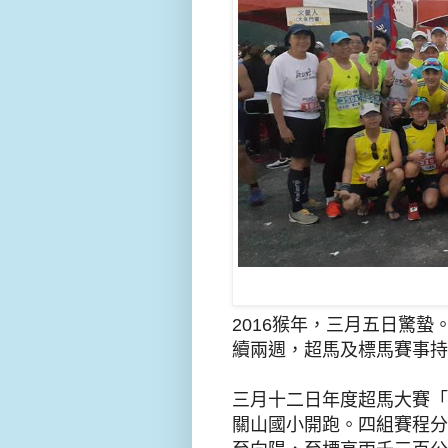
2016
猴
年
，
三月五日驚蟄
續兩週
，
超馬及標馬賽事持
三月十二日年度超馬大賽「
關山國小開跑
。
四組賽程分