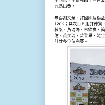
至向陽，至標高兩千三百公
九點出發。
恭喜謝文榮、許國
卿
及楊益
120K
；
其次百
Ｋ
組許德賢
棟梁、黃瑞陽、林欽祥、簡
億、黃
奕
瑞、曾登恩、龍金
計
廿多位
位完賽
。