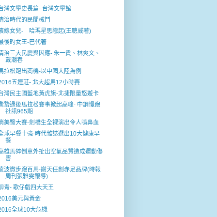
台灣文學史長篇- 台灣文學館
清治時代的民間械鬥
濱線女兒- 哈瑪星思戀起(王聰威著)
最後旳女王-巴代著
清治三大民變與因應- 朱一貴、林爽文、
戴潮春
馬拉松跑出商機-以中國大陸為例
2016五連莊- 北大超馬12小時賽
台灣民主國藍地黃虎旗-北捷限量悠遊卡
驚蟄過後馬拉松賽事掀起高峰- 中鋼慢跑
社訊965期
俏美臀大賽-劍橋生全裸演出令人噴鼻血
全球早餐十強-時代雜誌選出10大健康早
餐
高雄馬猝倒意外扯出空氣品質造成運動傷
害
凌波微步跑百馬-謝天任創赤足品牌(時報
周刊張雅雯報導)
柳青- 歌仔戲四大天王
2016美元與黃金
2016全球10大危機