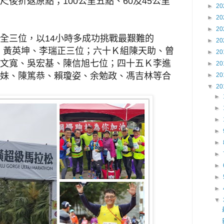
尺後折返原點
；
100
公里五點、
60
及
45
公里
►
20
►
20
►
20
全三位，以
14
小時多成功挑戰最艱難的
►
20
、黃英坤、李瑞正三位
；
六十Ｋ組陳天助、曾
►
20
文
寬
、吳宏基、陳信旭七位
；
四十五Ｋ李進
►
20
妹、陳篤恭、賴瓊姿
、余勉政
、馮吉林等
合
►
20
▼
20
►
►
►
►
►
►
►
►
►
▼