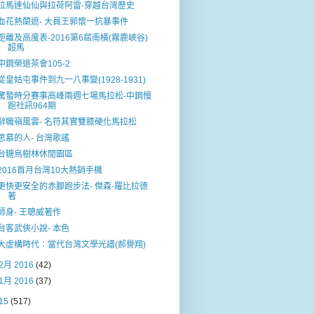
拉馬達仙仙與拉荷阿雷-穿越台灣歷史
血花熱蘭遮- 大員王郭懷一抗暴事件
距離及高度表-2016第6屆南橫(霧鹿峽谷)
超馬
中鋼榮退茶會105-2
從皇姑屯事件到九一八事變(1928-1931)
驚蟄時分賽事高峰兩週七場馬拉松-中鋼慢
跑社訊964期
辭職嶺風雲- 名符其實雙膝硬化馬拉松
思慕的人- 台灣歌謠
台糖烏樹林休閒園區
2016首月台灣10大熱銷手機
更快更安全的赤腳跑步法- 傑森-羅比拉德
著
師身- 王聰威著作
台客武俠小說- 本色
大虛構時代：當代台灣文學光譜(郝譽翔)
2月 2016
(42)
1月 2016
(37)
15
(517)