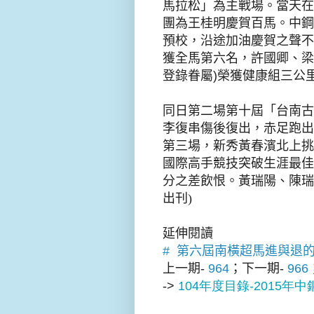
馬拉松」為主戰場。當天在
團為王桂明慶賀百馬。中鋼
預校
，
沿途加油慶賀之聲不
獲全馬第六名
，
許國卿、
梁
登錄眷屬
)
榮獲健康組三公
同日第二場第十屆「台南古
李復串傷後復出，赤足跑出
第三場，新秀黃春濱北上挑
國際高手競技突破生涯最佳
分之差飲恨。黃瑞陽、陳瑞龍及
出刊)
延伸閱讀
# 第六屆南橫超馬進與退
上一期-
964
；下
一期-
966
->
104
年
度
目錄-2015年