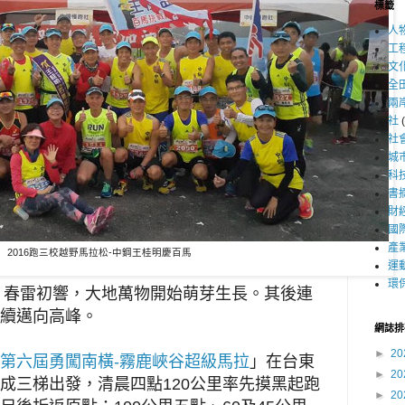
標籤
人
工
文
全
兩
社
社
城
科
書
財
國
產
2016跑三校越野馬拉松-中鋼王桂明慶百馬
運
環
。春雷初響，大地萬物開始萌芽生長。
其後連
續邁向高
峰。
網誌排
►
20
第六屆
勇闖
南橫
-
霧鹿
峽谷超級馬拉
」在台東
►
20
成三梯出發
，
清晨四點
120
公里率先摸黑起跑
►
20