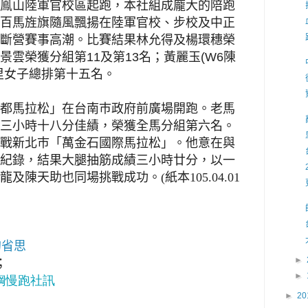
鳯山陸軍官校區起跑，本社組成龐大的陪跑
百馬旌旗隨風飄揚在陸軍官校、步校及中正
斷營賽事高潮。比賽結果林允得及楊環
穗
榮
景
雲
榮獲分組第
11
及第
13
名；黃麗玉
(
W6
陳
里女子總排第十五名。
都馬拉松」在台南巿政府前廣場開跑
。
老馬
三小時十八分佳績，榮獲全馬分組第六名。
戰新北巿「萬金石國際馬拉松」
。
他意在與
紀錄，結果大腿抽
筋
成績三小時廿分，以一
陳天助也同場挑戰成功。(紙本105.04.01
的省思
►
；
►
中鋼慢跑社訊
►
20