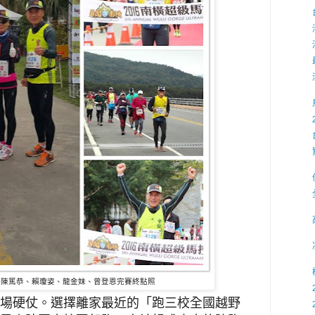
松-陳篤恭、賴瓊姿、龍金妹、曾登恩完賽終點照
場硬仗。選擇離家最近的「跑三校全國越野