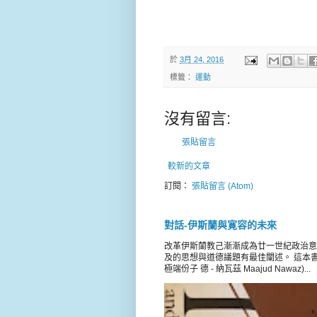
於
3月 24, 2016
標籤：
運動
沒有留言:
張貼留言
較新的文章
訂閱：
張貼留言 (Atom)
對話-伊斯蘭與寛容的未來
改革伊斯蘭教己漸漸成為廿一世紀政治意
及的思想與道德議題有最佳闡述。 這本書載錄 
極端份子 德 - 納瓦茲 Maajud Nawaz)...