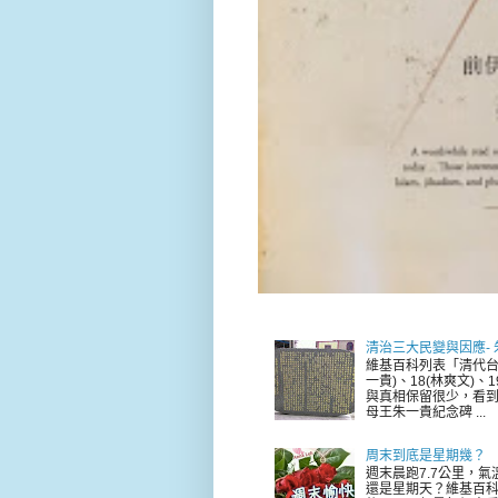
清治三大民變與因應-
維基百科列表「清代台
一貴)、18(林爽文)
與真相保留很少，看到
母王朱一貴紀念碑 ...
周末到底是星期幾？
週末晨跑7.7公里，
還是星期天？維基百科