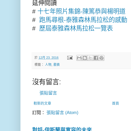
延伸閱讀
#
十七年照片集錦-陳篤恭與楊明道
#
跑馬尋根-泰雅森林馬拉松的感動
#
歷屆泰雅森林馬拉松一覽表
於
12月 23, 2016
標籤：
人物
,
書摘
沒有留言:
張貼留言
較新的文章
首頁
訂閱：
張貼留言 (Atom)
對話-伊斯蘭與寛容的未來