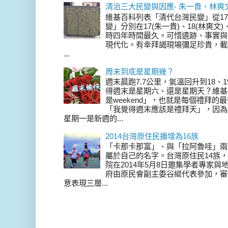
清治三大民變與因應- 朱一貴、林爽
維基百科列表「清代台灣民變」從17
變」分別在17(朱一貴)、18(林爽文
時四年時間最久。可惜遺跡、事實與
現代化。有幸拜謁現場彌足珍貴，載
...
周末到底是星期幾？
週末晨跑7.7公里，氣溫回升到18、
得週末是星期六、還是星期天？維基
是weekend」，也就是每個禮拜
「我覺得週末應該是禮拜天」，因為
星期一是新週的...
2014台灣原住民擴增為16族
「卡那卡那富」、與「拉阿魯哇」兩
屬於自己的名字。台灣原住民14族，在 
院在2014年5月8日邀集學者專家
府由原民會副主委谷縱代表參加，審
意表現三層...