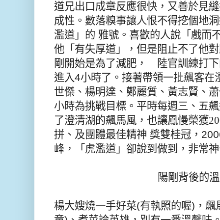
道兄出口成章反應很快，又善於見縫
成性。數落糗事讓人恨不得挖個地洞
濫道」的
雅號。喜歡的人說「戲而
他「有失厚道」，但是阻止不了他對
剛開始是為了減肥， 陸官訓練打下
進入
4
小時了。接著帶領一批飆客在
世傑、楊明達、鄭麗質、黃志賢、蕭
小時為挑戰目標。平時每週三、五飆
了澄清湖的飆馬風，也讓鳳慢榮獲20
拼、及團體最佳精神
獎雙桂冠，
200
峰，「虎濫道」卻說到做到，非常
陽剛背後的溫
楊大嫂燒一手好菜
(
有執照的喔
)
，飆
童
)
、煮菜論英雄，別有一番溫馨味