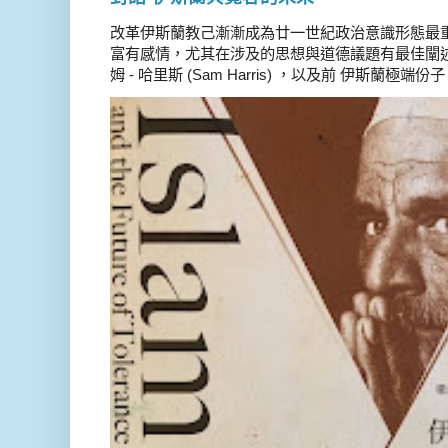
改革伊斯蘭教己漸漸成為廿一世紀政治意識形態最
富有感情，尤其在涉及的思想與道德議題有最佳闡述
姆 - 哈里斯 (Sam Harris) ，以及前 伊斯蘭極端份子 德 