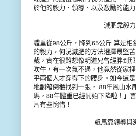
於他的毅力、領導、以及激勵的能力
減肥靠毅力
體重從
98
公斤，降到
65
公斤
算是相
的毅力，何況減肥的方法選擇最堅苦
裁，實在很難想像明道兄曾經胖到那
吹牛，有一次氣不過，他竟然從家裡
乎兩個人才穿得下的腰身。如今還是
地翻箱倒櫃找到一張，
88
年鳳山水
馬，
88
年體重已經開始下降啦！」
片有些惋惜！
飆馬靠領導與