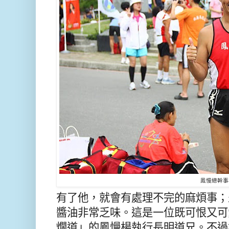
鳯慢總幹事
有了他，就會有處理不完的麻煩事；
醬油非常乏味。這是一位既可恨又可
爛道」的鳳慢
楊執行長明道兄。不過