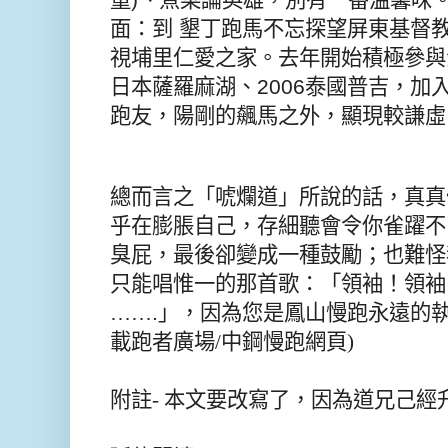
面：到
墾丁跑馬不忘探望屏東基督
視埔里仁愛之家。去年開始積極參與
日本薩羅麻湖、
2006
泰國普吉，加
跑友，陽剛的飆馬之外，顯現較謙虛
總而言之「唬爛道」所說的話，真真
乎在膨脹自己，存細聽會令你雀躍不
臭屁，最後
卻變成一種鼓勵；也難怪
只能唱惟一的那首歌：「領袖！領袖
……
.
」，因為您是
鳳山慢跑
永遠的執
載跑者廣場/中鋼慢跑網頁)
附註- 本文要改寫了，因為道兄己