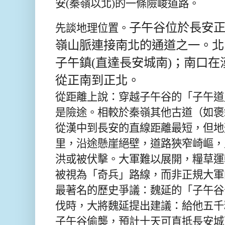
安(秦嶺以北)的一條險峻道路。
子午谷位於長安
先談地理位置。
嶺山脈連接南北的通道之一。北
子午鎮(直達長安城南)；南口
從正南到正北。
從距離上說：穿越子午谷的「子午道
是險途。相較於秦嶺其他古道（如褒
從漢中到長安的直線距離最短，但地形
里，沿途懸崖絕壁，道路狹窄崎嶇，
洪或被伏擊。大軍難以展開，糧草運
被視為「奇兵」路線，而非正規大軍
最著名的歷史爭議：魏延的「子午谷
伐時，大將魏延提出建議：給他五千
子午谷偷襲，預計十天可直抵長安城