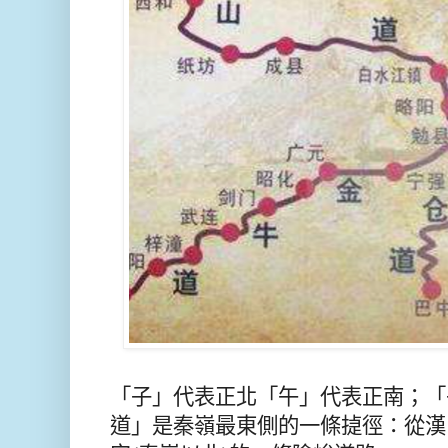
「子」代表正北「午」代表正南；「
道」是秦嶺最東側的一條㨗徑：從漢中