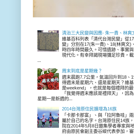
清治三大民變與因應- 朱一貴、林爽
維基百科列表「清代台灣民變」從17
變」分別在17(朱一貴)、18(林爽文
時四年時間最久。可惜遺跡、事實與
現代化。有幸拜謁現場彌足珍貴，載
...
周末到底是星期幾？
週末晨跑7.7公里，氣溫回升到18、
得週末是星期六、還是星期天？維基
是weekend」，也就是每個禮拜
「我覺得週末應該是禮拜天」，因為
星期一是新週的...
2014台灣原住民擴增為16族
「卡那卡那富」、與「拉阿魯哇」兩
屬於自己的名字。台灣原住民14族，在 
院在2014年5月8日邀集學者專家
府由原民會副主委谷縱代表參加，審