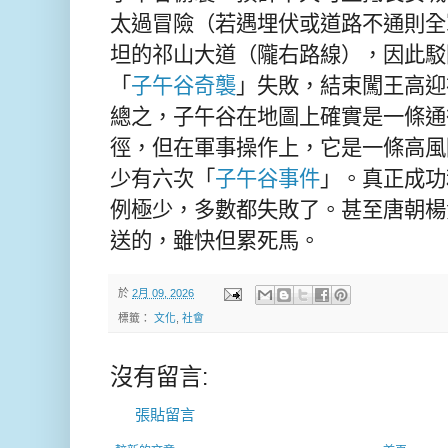
太過冒險（若遇埋伏或道路不通則全
坦的祁山大道（隴右路線），因此駁
「
子午谷奇襲
」失敗，結束闖王高迎
總之，子午谷在地圖上確實是一條通
徑，但在軍事操作上，它是一條高風
少有六次「
子午谷事件
」。真正成功
例極少，多數都失敗了。甚至唐朝楊
送的，雖快但累死馬。
於
2月 09, 2026
標籤：
文化
,
社會
沒有留言:
張貼留言