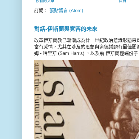
較新的文章
首頁
訂閱：
張貼留言 (Atom)
對話-伊斯蘭與寛容的未來
改革伊斯蘭教己漸漸成為廿一世紀政治意識形態最
富有感情，尤其在涉及的思想與道德議題有最佳闡述
姆 - 哈里斯 (Sam Harris) ，以及前 伊斯蘭極端份子 德 