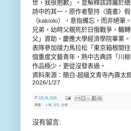
世，我很抱歉」。並解釋該詩屬於總
詩中的其一，原作者堅持〈遺書〉假
（kakioki），意指備忘，而非絕
兄弟，幼時父親死於日俄戰爭，輾轉
父」資助，慶應大學經濟學院畢業。
表隊參加接力馬拉松「東京箱根間往
個重度文藝青年，熱中古典詩「川柳
作品極少，更從沒發表過。
資料來源：簡白-超級文青寺內壽太郎(
2026/1/27
於
1月 28, 2026
標籤：
人物
,
文化
,
社會
沒有留言: