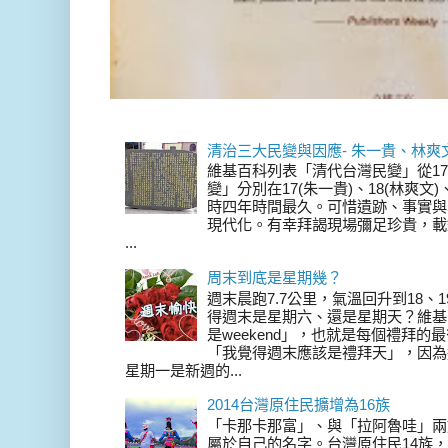
清治三大民變與因應- 朱一貴、林爽
維基百科列表「清代台灣民變」從17
變」分別在17(朱一貴)、18(林爽文
時四年時間最久。可惜遺跡、事實與
現代化。有幸拜謁現場彌足珍貴，載
...
周末到底是星期幾？
週末晨跑7.7公里，氣溫回升到18、
得週末是星期六、還是星期天？維基
是weekend」，也就是每個禮拜
「我覺得週末應該是禮拜天」，因為
星期一是新週的...
2014台灣原住民擴增為16族
「卡那卡那富」、與「拉阿魯哇」兩
屬於自己的名字。台灣原住民14族，在 