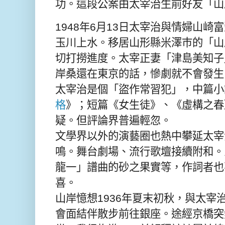
功。這段公案由太宰治生前好友「山
1948年6月13日太宰治與情婦山
玉川上水。移居山形縣米澤巿的「山
切打撈進度。太宰正妻「津島美知子
岸桑還在東京的話，慘劇就不會發生
太宰治是個「盜作常習犯」，中篇小
格
》；短篇《女生徒》、《虛構之春
疑。但評論界普遍輕忽。
文學界以外的演藝圈也熱中攀延太宰
鳴。舞台劇場、流行歌壇接續附和。
龍一」譜曲的砂之果實等，作詞者也
喜。
山岸憶想1936年夏末初秋，與太宰
會面結伴散步前往銀座。途經京橋突