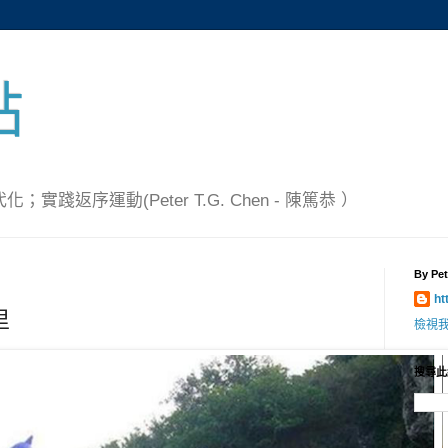
點
踐返序運動(Peter T.G. Chen - 陳篤恭 ）
By Pet
ht
里
檢視
搜尋此