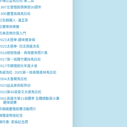
中埔公益馬拉松-第二屆
1997左營慢跑俱樂部30週年
1995慶豐高雄馬拉松
紅色鋼鐵人- 潘孟安
交響樂與樂團
古典音樂欣賞入門
2023太極拳-趣味健身操
2023太極拳- 功法淵遠流長
2016戀戀南橫、再現寶來照片集
2017第一屆路竹螺絲馬拉松
2017中鋼慢跑社年度大會
馬威浩壯- 2005第一屆泰雅森林馬拉松
2004太魯閣馬拉松
2023益品美術館參訪
2023第40屆曾文水庫馬拉松
2001高雄巿第21屆體季 全體總動員沙灘
趣味競賽
中鋼廠慶路跑賽活動照片
賴瓊姿榮退紀念
陳玲惠- 家姊紀念照