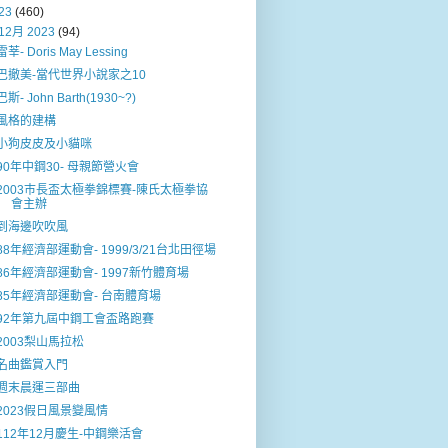
23
(460)
12月 2023
(94)
雷莘- Doris May Lessing
巴撤美-當代世界小說家之10
巴斯- John Barth(1930~?)
風格的建構
小狗皮皮及小貓咪
90年中鋼30- 母親節營火會
2003巿長盃太極拳錦標賽-陳氏太極拳協
會主辦
到海邊吹吹風
88年經濟部運動會- 1999/3/21台北田徑場
86年經濟部運動會- 1997新竹體育場
85年經濟部運動會- 台南體育場
92年第九屆中鋼工會盃路跑賽
2003梨山馬拉松
名曲鑑賞入門
週末晨運三部曲
2023假日風景變風情
112年12月慶生-中鋼樂活會