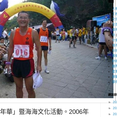
標籤
人
工
文
全
兩
社
社
城
科
書
財
國
產
運
環
網誌排
►
20
►
20
年華」暨海海文化活動。2006年
►
20