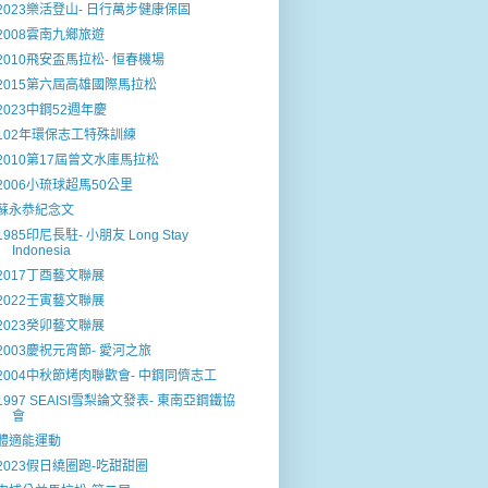
2023樂活登山- 日行萬步健康保固
2008雲南九鄉旅遊
2010飛安盃馬拉松- 恒春機場
2015第六屆高雄國際馬拉松
2023中鋼52週年慶
102年環保志工特殊訓練
2010第17屆曾文水庫馬拉松
2006小琉球超馬50公里
蘇永恭紀念文
1985印尼長駐- 小朋友 Long Stay
Indonesia
2017丁酉藝文聯展
2022壬寅藝文聯展
2023癸卯藝文聯展
2003慶祝元宵節- 愛河之旅
2004中秋節烤肉聯歡會- 中鋼同儕志工
1997 SEAISI雪梨論文發表- 東南亞鋼鐵協
會
體適能運動
2023假日繞圈跑-吃甜甜圈