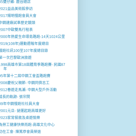
35甕仔雞- 鹿谷總店
2021益品美術館參訪
2017陽明慢跑會員大會
中鋼建廠試車歷史鏡頭
2007中歐雙馬行程表
2000年熱愛生命環島路跑-14天1024公里
2019(108年)運動週報年度總目
慢跑社訊100至107年度總目錄
第一次巴黎歐洲旅遊
1998高雄巿第18屆體育季路跑賽- 民國87
年
95年第十二屆中鋼工會盃路跑賽
2008慶祝父親節- 中鋼同儕志工
2012春遊走馬瀨- 中鋼大型戶外活動
成長的軌跡- 張宗閔
89年中鋼慢跑社社員大會
2001元旦- 㨗運起跑高雄更好
2023家常餐敘及桌遊愉樂
為勞工健康快樂而跑-高雄文化中心
功在工會- 陳篤恭會員榮退