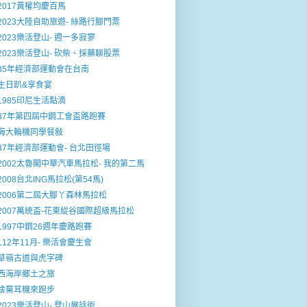
2017黃權均慶百馬
2023大陸自助旅遊- 絲路行腳門票
2023樂活登山- 週一多寂寥
2023樂活登山- 砍柴、採藥聊股票
85年經濟部運動會在台南
生日趴&享食宴
1985印尼生活點滴
87年第四屆中鋼工會盃路跑賽
海大輪機同學餐敍
87年經濟部運動會- 台北田徑場
2002太魯閣中華汽車馬拉松- 我的第二馬
2008台北ING馬拉松(第54馬)
2006第二屆大腳丫森林馬拉松
2007萬統盃-花東緃谷國際超級馬拉松
1997中鋼26週年慶路跑賽
112年11月- 樂活會慶生會
草嶺古道與虎字碑
西海岸鄉土之旅
捨棄耳機來跑步
2023樂活登山- 登山展話術