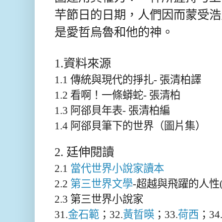
芉節日的日期，人們因而蒙受浩
是愛哲烏魯和他的神。
1.資料來源
1.1 傳統與現代的掙扎- 張清柏譯
1.2 看啊！一條蟒蛇- 張清柏
1.3 阿郤貝年表- 張清柏編
1.4 阿郤貝筆下的世界（圖片集）
2. 廷伸閱讀
2.1
當代世界小說家讀本
2.2
第三世界文學
-超越與飛躍的人性(
2.3 第三世界小說家
31.
金石範
；32.
黃晢暎
；33.
荷西
；34