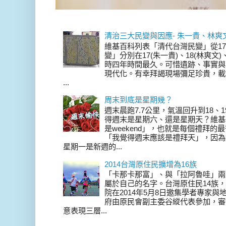
清治三大民變與因應- 朱一貴、林爽
維基百科列表「清代台灣民變」從17
變」分別在17(朱一貴)、18(林爽文
時四年時間最久。可惜遺跡、事實與
現代化。有幸拜謁現場彌足珍貴，載
...
周末到底是星期幾？
週末晨跑7.7公里，氣溫回升到18、
得週末是星期六、還是星期天？維基
是weekend」，也就是每個禮拜
「我覺得週末應該是禮拜天」，因為
星期一是新週的...
2014台灣原住民擴增為16族
「卡那卡那富」、與「拉阿魯哇」兩
屬於自己的名字。台灣原住民14族，在 
院在2014年5月8日邀集學者專家
府由原民會副主委谷縱代表參加，審
意表現三層...