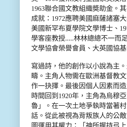
1963聯合國文教組織奬助金。
成就：1972應聘美國麻薩諸塞
美國新罕布夏學院文學博士、197
學客座教授.....林林總總不一
文學協會榮譽會員、大英國協基
寫過詩，他的創作以小說為主。
疇。主角人物需在歐洲基督教文
作一抉擇。最後因個人因素而造
時間回到1920年，主角為烏穆
魯」。在一次土地爭執時當著村
話。從此被視為背叛族人的公敵
圖運用其權力：「神所握持弓上