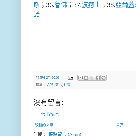
斯
；36.
魯佛
；37.
波赫士
；38.
亞爾蓋
諾
於
5月 27, 2026
標籤：
人物
,
文化
,
社會
沒有留言:
張貼留言
較新的文章
首頁
訂閱：
張貼留言 (Atom)