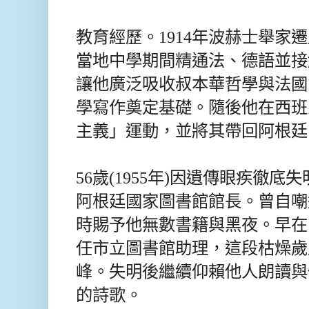
教育經歷。1914年波赫士舉家
當地中學期間精通法、德語並接
讓他廣泛吸收叔本華哲學與法國
學寫作奠定基礎。隨後他在西班
主義」運動，並將其帶回阿根廷
56歲(1955年)因遺傳眼疾徹
阿根廷國家圖書館館長。曾自嘲
時賜予他無數書籍與黑夜。早在1
任
市立圖書館助理，這段枯燥歲
峰。失明後繼續仰賴他人朗讀與
的詩歌。