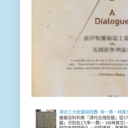
清治三大民變與因應- 朱一貴、林爽
維基百科列表「清代台灣民變」從17
變」分別在17(朱一貴)、18(林爽文
時四年時間最久。可惜遺跡、事實與