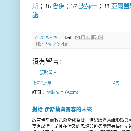
斯
；36.
魯佛
；37.
波赫士
；38.
亞爾蓋
諾
於
5月 30, 2026
標籤：
人物
,
文化
,
社會
沒有留言:
張貼留言
較新的文章
首頁
訂閱：
張貼留言 (Atom)
對話-伊斯蘭與寛容的未來
改革伊斯蘭教己漸漸成為廿一世紀政治意識形態最
富有感情，尤其在涉及的思想與道德議題有最佳闡述