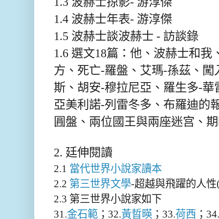
1.3 波赫士掠影- 游淳傑
1.4 波赫士年表- 游淳傑
1.5 波赫士談波赫士 - 訪談錄
1.6 選文18篇：他、波赫士和
方、死亡-羅盤、艾瑪-孫茲、
斯、胡安-穆拉尼亞、羅生多-
亞美利諾-列雷冬多、布羅迪的
㘣盤、兩位國王與兩座迷宫、期
2. 廷伸閱讀
2.1
當代世界小說家讀本
2.2
第三世界文學
-超越與飛躍的人性(
2.3 第三世界小說家如下
31.
金石範
；32.
黃晢暎
；33.
荷西
；34