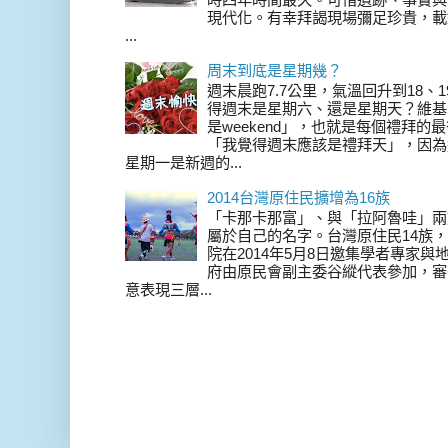
現代化。有幸拜謁現場彌足珍貴，載
...
周末到底是星期幾？
週末晨跑7.7公里，氣溫回升到18、
得週末是星期六、還是星期天？維基
是weekend」，也就是每個禮拜
「我覺得週末應該是禮拜天」，因為
星期一是新週的...
2014台灣原住民擴增為16族
「卡那卡那富」、與「拉阿魯哇」兩
屬於自己的名字。台灣原住民14族，在 
院在2014年5月8日邀集學者專家
府由原民會副主委谷縱代表參加，審
意表現三層...