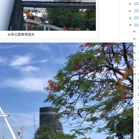
►
20
►
20
►
20
▼
20
►
水岸公園桅桿造形
►
►
►
►
►
▼