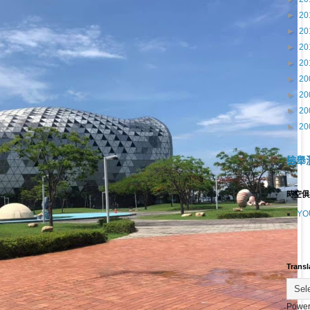
►
20
►
20
►
20
►
20
►
20
►
20
►
20
►
20
檢舉
時空俱
YO
Transl
Power