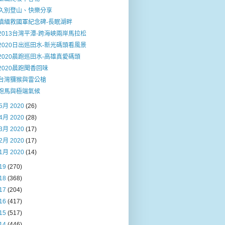
久別登山、快樂分享
滇緬救國軍紀念碑-長眠湖畔
2013台灣平潭-跨海峽兩岸馬拉松
2020日出巡田水-新光碼頭看風景
2020晨跑巡田水-高雄真愛碼頭
2020晨跑聞香回味
台灣獼猴與雷公槍
跑馬與極端氣候
5月 2020
(26)
4月 2020
(28)
3月 2020
(17)
2月 2020
(17)
1月 2020
(14)
19
(270)
18
(368)
17
(204)
16
(417)
15
(517)
14
(446)