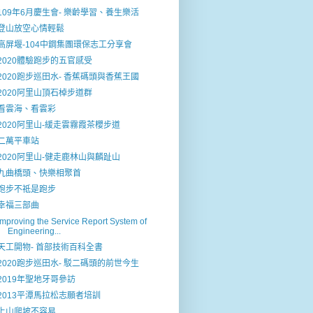
109年6月慶生會- 樂齡學習、養生樂活
登山放空心情輕鬆
高屏堰-104中鋼集團環保志工分享會
2020體驗跑步的五官感受
2020跑步巡田水- 香蕉碼頭與香蕉王國
2020阿里山頂石棹步道群
看雲海、看雲彩
2020阿里山-緩走雲霧霞茶櫻步道
二萬平車站
2020阿里山-健走鹿林山與麟趾山
九曲橋頭、快樂相聚首
跑步不祗是跑步
幸福三部曲
Improving the Service Report System of
Engineering...
天工開物- 首部技術百科全書
2020跑步巡田水- 駁二碼頭的前世今生
2019年聖地牙哥參訪
2013平潭馬拉松志願者培訓
上山爬坡不容易