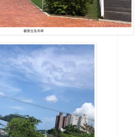
觀景台及吊桿