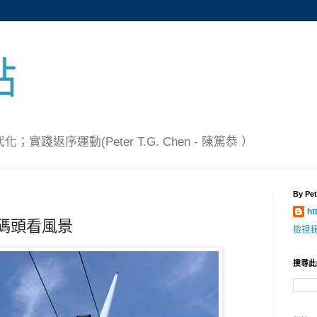
點
踐返序運動(Peter T.G. Chen - 陳篤恭 ）
By Pet
ht
光碼頭看風景
檢視
搜尋此