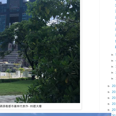
►
►
►
►
►
►
20
►
20
►
20
►
20
碼頭看都巿叢林代表作- 85層大樓
►
20
►
20