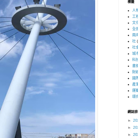
標籤
人
工
文
全
兩
社
社
城
科
書
財
國
產
運
環
網誌排
►
20
►
20
►
20