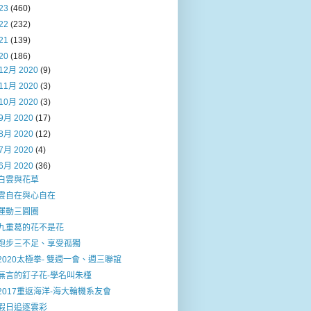
23
(460)
22
(232)
21
(139)
20
(186)
12月 2020
(9)
11月 2020
(3)
10月 2020
(3)
9月 2020
(17)
8月 2020
(12)
7月 2020
(4)
6月 2020
(36)
白雲與花草
雲自在與心自在
運動三圓圈
九重葛的花不是花
跑步三不足、享受孤獨
2020太極拳- 雙週一會、週三聯誼
無言的釘子花-學名叫朱槿
2017重返海洋-海大輪機系友會
假日追逐雲彩