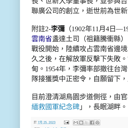
長、世新大學董事長，並參與台
聯廣公司的創立，逝世前為世新
附註2-
李彌
（1902年11月4日—1
雲南省
盞達土司
（祖籍騰衝縣）
戰役
開始，陸續攻占雲南省邊境
久之後，在解放軍反擊下失敗。
甸。1954年，李彌率部撤往台
隊接獲獎中正
密令，自願留下，
目前澄清湖鳥園步道側徑，由官
緬救國軍紀念碑
」，長眠湖畔。
於
7月 25, 2023