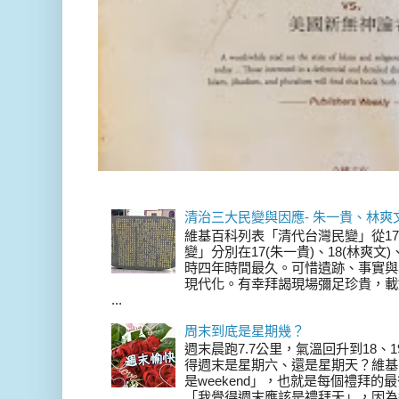
清治三大民變與因應- 朱一貴、林爽
維基百科列表「清代台灣民變」從17
變」分別在17(朱一貴)、18(林爽文
時四年時間最久。可惜遺跡、事實與
現代化。有幸拜謁現場彌足珍貴，載
...
周末到底是星期幾？
週末晨跑7.7公里，氣溫回升到18、
得週末是星期六、還是星期天？維基
是weekend」，也就是每個禮拜
「我覺得週末應該是禮拜天」，因為