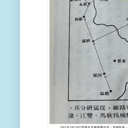
1951年3月18日雲南反共救國軍反攻，克復
耿馬