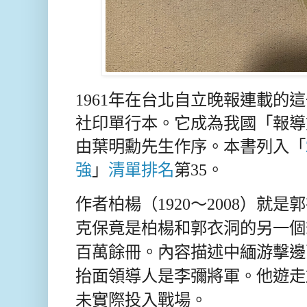
1961年在台北自立晚報連載的
社印單行本。它成為我國「報導
由葉明勳先生作序。本書列入「
強
」
清單排名
第35。
作者柏楊（1920～2008）就
克保竟是柏楊和郭衣洞的另一個
百萬餘冊。內容描述中緬游擊邊
抬面領導人是李彌將軍。他遊走
未實際投入戰場。