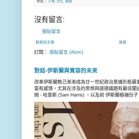
標籤：
人物
,
文化
,
書摘
沒有留言:
張貼留言
較新的文章
首頁
訂閱：
張貼留言 (Atom)
對話-伊斯蘭與寛容的未來
改革伊斯蘭教己漸漸成為廿一世紀政治意識形態最
富有感情，尤其在涉及的思想與道德議題有最佳闡述
姆 - 哈里斯 (Sam Harris) ，以及前 伊斯蘭極端份子 德 