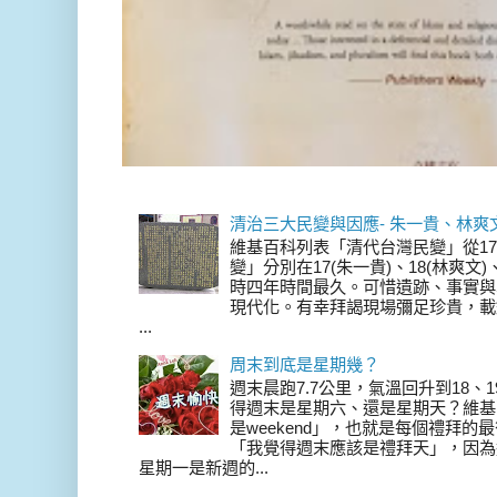
清治三大民變與因應- 朱一貴、林爽
維基百科列表「清代台灣民變」從17
變」分別在17(朱一貴)、18(林爽文
時四年時間最久。可惜遺跡、事實與
現代化。有幸拜謁現場彌足珍貴，載
...
周末到底是星期幾？
週末晨跑7.7公里，氣溫回升到18、
得週末是星期六、還是星期天？維基
是weekend」，也就是每個禮拜
「我覺得週末應該是禮拜天」，因為
星期一是新週的...