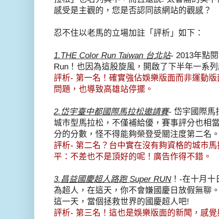
感受是主觀的，您是否認同該網站的觀感？
忍不住以老馬的立場加註「評析」如下：
1.THE Color Run Taiwan 台北站
- 2013年點
Run！也因為這股旋風，開啟了下半年一系
評析- 第一名！確實強佔娛樂版面而非運動
問題，也導致高雄站停擺。
2.岱宇臺中都國際馬拉松邀請賽
- 岱宇國際
城市型馬拉松，不僅補給優，賽事評分也相當不
分的分數，怪不得能夠榮登受關注度第二名
評析- 第二名？台中實在沒有夠資格的城巿
平：不差也不是頂好的呢！廣告作得不錯。
3.昌益國慶超人路跑 Super RUN
！-在十月
為超人，在這天，你不會嫌國慶日放假無聊
這一天，當個拯救世界的國慶超人吧!
評析- 第三名！這也是娛樂版面的新聞，感