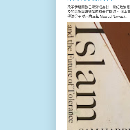
改革伊斯蘭教己漸漸成為廿一世紀政治意
及的思想與道德議題有最佳闡述。 這本書載錄 
極端份子 德 - 納瓦茲 Maajud Nawaz)...