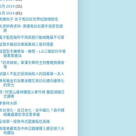
2月 2014
(31)
1月 2014
(61)
高橋尚子-女子馬拉松世界紀錄總排名
先求帥再求快- 奧運馬拉松選手張家哲語
錄
電子監控無所不用其極行動網路最不可靠
智慧手機冠亞軍蘋果與三星的隱憂
智慧型手機華為、聯想、LG三雄刮分巿場
蘋果靠邊站
「奶茶妹妹」章澤天華府主持春晚擠爆會
場
法國人不能忍受用納稅人的錢養第一夫人
樂見萬金石及雙溪櫻花馬拉松邁向優質化
的努力
賀 ! 阿里山森林鐵道火車竹崎-奮起湖線正
式通車
李泰祥大師
去台灣化、去日本化、去中國化？高中課
綱審議畫蛇添足惹爭議
全球第一座懸吊式圖書館在高雄
高雄美麗島及中央公園捷運入選全球八大
地鐵站