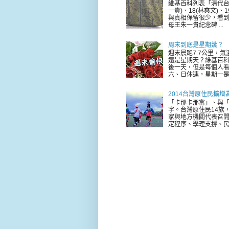
維基百科列表「清代台
一貴)、18(林爽文)
與真相保留很少，看到
母王朱一貴紀念碑 ...
周末到底是星期幾？
週末晨跑7.7公里，
還是星期天？維基百科
後一天，但是每個人看
六、日休連，星期一是新
2014台灣原住民擴增
「卡那卡那富」、與「
字。台灣原住民14族，
家與地方機關代表召
定程序、學理支撐、民意