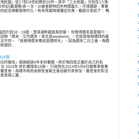
灣民變」從17到19世紀將近20件。其中「三大民變」分別在17(朱
、19世紀(戴潮春)各一次，以後者歷時四年時間最久。可惜遺跡、事實
的紀念碑都很現代化。有幸拜謁現場彌足珍貴，載錄分享如下： 鴨
氣溫回升到18、19度，澄清湖畔晨跑真舒服。 你覺得週末是星期六、
説明「周末，又作週末，英文是weekend」，也就是每個禮拜的最
法不同。 「我覺得週末應該是禮拜天」，因為週休二日之後，每週
週的...
為16族
拉阿魯哇」兩族經過4年多的奮戰，終於喚回真正屬於自己的名
在 2014年 終於擴增為16族。 行政院在2014年5月8日邀集學者專
開審查會，高雄市政府由原民會副主委谷縱代表參加，審查會針對法
表現三層...