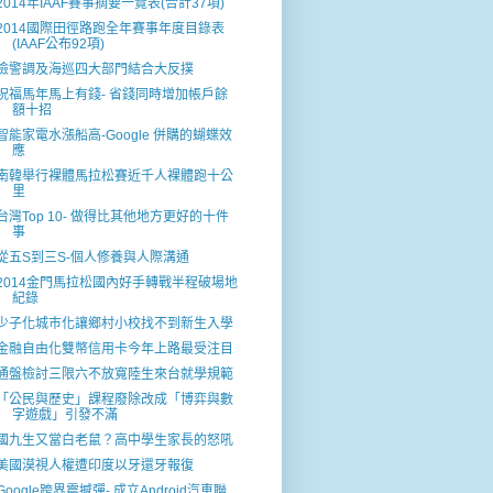
2014年IAAF賽事摘要一覽表(合計37項)
2014國際田徑路跑全年賽事年度目錄表
(IAAF公布92項)
檢警調及海巡四大部門結合大反撲
祝福馬年馬上有錢- 省錢同時增加帳戶餘
額十招
智能家電水漲船高-Google 併購的蝴蝶效
應
南韓舉行裸體馬拉松賽近千人裸體跑十公
里
台灣Top 10- 做得比其他地方更好的十件
事
從五S到三S-個人修養與人際溝通
2014金門馬拉松國內好手轉戰半程破場地
紀錄
少子化城巿化讓鄉村小校找不到新生入學
金融自由化雙幣信用卡今年上路最受注目
通盤檢討三限六不放寬陸生來台就學規範
「公民與歷史」課程廢除改成「博弈與數
字遊戲」引發不滿
國九生又當白老鼠？高中學生家長的怒吼
美國漠視人權遭印度以牙還牙報復
Google跨界震撼彈- 成立Android汽車聯