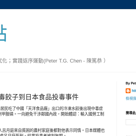
點
踐返序運動(Peter T.G. Chen - 陳篤恭 ）
By Pet
ht
國毒餃子到日本食品投毒事件
檢視
多名居民吃了中國「天洋食品廠」出口的冷凍水餃後出現中毒症
搜尋此
劑甲胺磷。一向避免干涉鄰國內政，開始體認：輸入國勞工制
案人呂月庭來自貧困的農村家庭後都對他表示同情。日本媒體也
判處呂月庭死刑。結果投毒者被判無期。