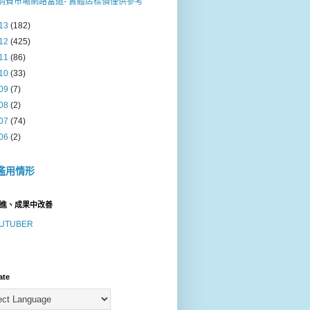
消費巿場網路當道- 實體店標價僅供參考
13
(182)
12
(425)
11
(86)
10
(33)
09
(7)
08
(2)
07
(74)
06
(2)
濫用情形
進、成果中改善
UTUBER
ate