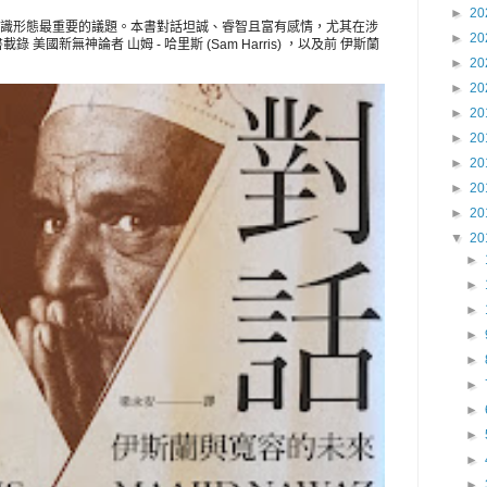
►
20
識形態最重要的議題。本書對話坦誠、睿智且富有感情，尤其在涉
►
20
美國新無神論者 山姆 - 哈里斯 (Sam Harris) ，以及前 伊斯蘭
►
20
►
20
►
20
►
20
►
20
►
20
►
20
▼
20
►
►
►
►
►
►
►
►
►
►