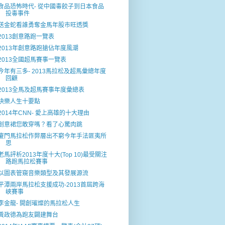
食品恐怖時代- 從中國毒餃子到日本食品
投毒事件
送金蛇看誰勇奪金馬年股巿旺透獎
2013創意路跑一覽表
2013年創意路跑搶佔年度風潮
2013全國超馬賽事一覽表
今年有三多- 2013馬拉松及超馬彙總年度
回顧
2013全馬及超馬賽事年度彙總表
快樂人生十要點
2014年CNN- 愛上高雄的十大理由
創意裙您敢穿嗎？看了心驚肉跳
廈門馬拉松作弊層出不窮今年手法匪夷所
思
老馬評析2013年度十大(Top 10)最受關注
路跑馬拉松賽事
以圖表管窺音樂類型及其發展源流
平潭兩岸馬拉松支援成功-2013首屆跨海
峽賽事
李金龍- 開創璀燦的馬拉松人生
黃政德為跑友闢建舞台