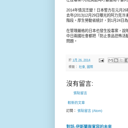
2014年情況丕變！日本警方在元月
去年(2013)12月29日曝光的阿
階段。厚生勞動省統計，到1月24日
在管理嚴格的日本也發生投毒案，說
中日兩國社會都把「防止食品恐怖活
問題。
於
1月 26, 2014
標籤：
社會
,
國際
沒有留言:
張貼留言
較新的文章
訂閱：
張貼留言 (Atom)
對話-伊斯蘭與寛容的未來