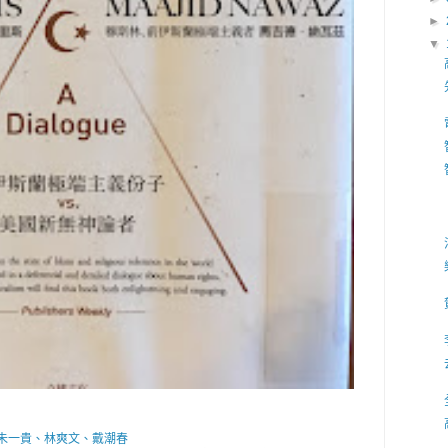
►
▼
 朱一貴、林爽文、戴潮春