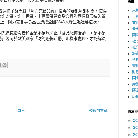
標籤
人
26晚逮捕了群馬縣「阿力克食品廠」投毒的疑犯阿部利樹，使得
力克冷凍炸肉餅、炸土豆餅、比薩薄餅等食品含毒的案情發展進入新
工
為止，阿力克含毒食品已造成全國2843人發生嘔吐等症狀。
文
全
明光追究投毒者和企業不足以防止「食品恐怖活動」，是不是
兩
動」等同於歐美國家「防範恐怖活動」那樣來處理，才能解決
社
社
城
科
書
財
國
產
運
環
首頁
較舊的文章
網誌排
►
20
►
20
►
20