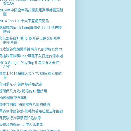
盟OAA
2014年中國全年馬拉松擬定赛事計劃更新
版
2014 Top 10- 十大不宜購買商品
點擊農場(click farm)廉價勞工用手指按讚
賺錢
文化部長自打嘴巴- 廁所是反映文明水準
的小角落
行政院部會組織爭議尚有八部會相互角力
高檔叫車服務Uber無孔不入打進台灣巿場
2013 Google Play Top 5 年度五大最佳
APP
誰登上2016總統大位？TVBS民調公布結
果
奔向陽光-久美原鄉超馬試跑
既環保又有效- 肥皂的16種妙用
20條健康飲食準則
命運共同體- 捕鼠器與老鼠的遭遇
探訪原住民部落-信義葡萄馬拉松三年回顧
百度執行長李彥宏知名語錄
宗聖台的興衰- 北港人北港事