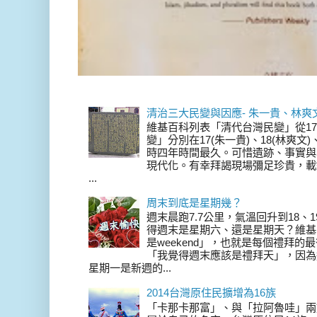
清治三大民變與因應- 朱一貴、林爽
維基百科列表「清代台灣民變」從17
變」分別在17(朱一貴)、18(林爽文
時四年時間最久。可惜遺跡、事實與
現代化。有幸拜謁現場彌足珍貴，載
...
周末到底是星期幾？
週末晨跑7.7公里，氣溫回升到18、
得週末是星期六、還是星期天？維基
是weekend」，也就是每個禮拜
「我覺得週末應該是禮拜天」，因為
星期一是新週的...
2014台灣原住民擴增為16族
「卡那卡那富」、與「拉阿魯哇」兩