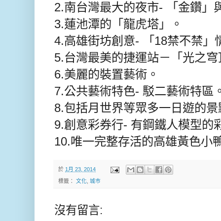
2.南台灣最大的夜市- 「金鑽
3.蓮池潭的「龍虎塔」。
4.高雄街坊創意- 「18禁不禁
5.台灣最美的捷運站－「光之
6.美麗的裝置藝術。
7.公共藝術特色- 駁二藝術特區
8.包括月世界等眾多一日遊的景
9.創意彩券行- 有鋼鐵人模型的
10.唯一完整存活的高雄黃色小鴨-
於
1月 23, 2014
標籤：
文化
,
城巿
沒有留言: