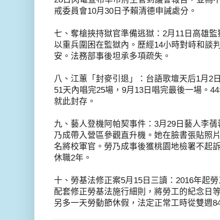
戒委員會
10
月
30
日予賴清德申誡處分。
七、奪槍挾持獄官準備逃獄：
2
月
11
日高雄監
以重兵圍困在監獄內。歷經
14
小時對峙和談
安。法務部事後坦承多項疏失。
八、江蕙「封麥引退」：台語歌壇天后
1
月
2
51
天內唱完
25
場，
9
月
13
日唱完最後一場。
44
就此封存。
九、藝人登機阿帕契事件：
3
月
29
日藝人李蒨
乃成帶入營區參觀直升機。
她
在臉書張貼照
名將校軍官。勞乃成事後獲桃園地檢署不起
休職
2
年。
十、勞基法修正案
5
月
15
日三讀：
2016
年起勞
配套修正勞基法施行細則，將勞工的紀念日
另多一天勞動節休假，法定正常工時從雙週
8