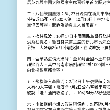
馬英九與中國大陸國家主席習近平首次歷史
二、八仙樂園塵爆：
6
月
27
日晚間在新北市舉
外造成
15
死、近
500
人傷。
10
月
16
日士林地檢
重傷害等罪，起訴活動負責人呂忠吉。
三、換柱風波：
10
月
17
日中國國民黨舉行臨
洪秀柱提名，徵召身兼黨主席的新北市長朱
參選。大選前
3
個月陣前換將，在政壇投下震
四、登革熱疫情大爆發：至
10
月全國本土病
超過百人。其中台南市病例超過
2
萬
1000
例。
向北擴散至都會區。
五、
飛機墜入基隆河：
2
月
4
日上午復興航空
G
人有
43
人罹難。飛安會
7
月
2
日公布空難事實
駛說「哇！油門收錯了」，
10
時
54
分
35
秒墜
六、市長拒到市議會報告與備詢：監察院
8
月
28
日閃電宣布率市府主管到議會報告，並為