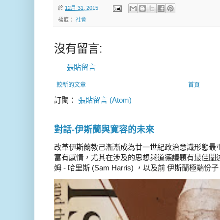
於
12月 31, 2015
標籤：
社會
沒有留言:
張貼留言
較新的文章
首頁
訂閱：
張貼留言 (Atom)
對話-伊斯蘭與寛容的未來
改革伊斯蘭教己漸漸成為廿一世紀政治意識形態最
富有感情，尤其在涉及的思想與道德議題有最佳闡述
姆 - 哈里斯 (Sam Harris) ，以及前 伊斯蘭極端份子 德 