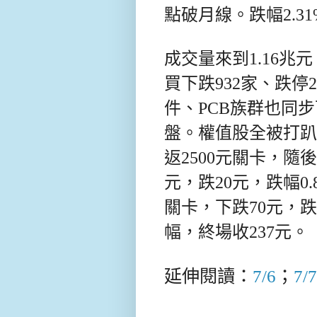
點破月線。跌幅2.31
成交量來到1.16兆
買下跌932家、跌
件、PCB族群也同
盤。
權值股全被打趴
返2500元關卡，隨
元，跌20元，跌幅0.
關卡，下跌70元，跌幅
幅，終場收237元。
延伸閱讀：
7/6
；
7/7