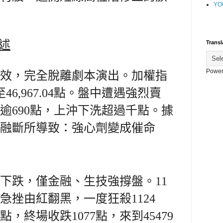
YO
補述
Transl
Power
效，完全脫離劇本演出。加權指
46,967.04點。盤中遭遇強烈賣
逾690點，上沖下洗超過千點。
據
點融斷所導致：強心劑變成催命
家下跌，僅金融、生技強撐盤。11
急挫由紅翻黑，一度狂殺1124
點，終場收跌1077點，來到45479