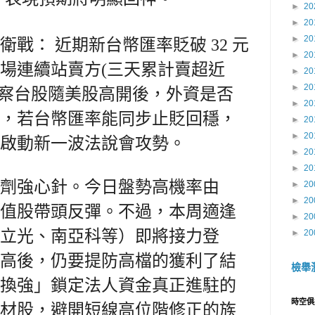
►
20
►
20
►
20
戰： 近期新台幣匯率貶破 32 元
►
20
場連續站賣方(三天累計賣超近
►
20
►
20
日需觀察台股隨美股高開後，外資是否
►
20
，若台幣匯率能同步止貶回穩，
►
20
►
20
啟動新一波法說會攻勢。
►
20
►
20
劑
強心針。今日盤勢高機率由
►
20
►
20
值股帶頭反彈。不過，本周適逢
►
20
立光、南亞科等）即將接力登
►
20
高後，仍要提防高檔的獲利了結
檢舉
換強」鎖定法人資金真正進駐的
時空俱
材股，避開短線高位階修正的族