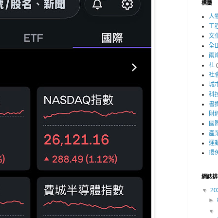
標籤
人
工
文
全
兩
社
社
城
科
書
財
國
產
運
環
網誌排
▼
20
►
▼