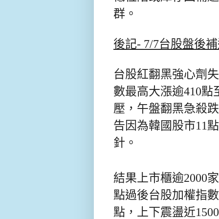
群。
後記- 7/7台股盤後
台股紅翻黑強心劑失
數最高大漲逾410點至
壓，午盤翻黑急殺跌
告因為韓國股市11
針。
結果上市櫃逾2000
點過後台股加權指數
點，上下震盪近1500