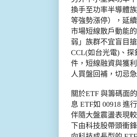
換手至功率半導體族
等強勢漲停），延續
市場短線散戶動能的
弱」族群不宜盲目搶
CCL(如台光電)、
件，短線融資與獲利
人買盤回補，切忌
關於ETF 與籌碼
息 ETF如 00918
伴隨大盤震盪表現較
下由科技股帶頭衝鋒
向科技成長型的 ET