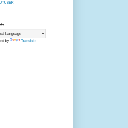
UTUBER
ate
ed by
Translate