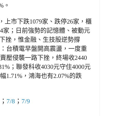
%。
元，上市下跌1079家、跌停26家，櫃
停24家；日前強勢的記憶體、被動元
步下挫，惟金融、生技股逆勢撐
：台積電早盤開高震盪，一度重
後賣壓侵襲一路下挫，終場收2440
81%；聯發科收4030元守住4000元
1.71%，鴻海也有2.07%的跌
；
7/8
；
7/9