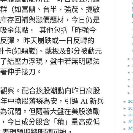
群（如富鼎、台半、強茂、捷敏
庫存回補與漲價題材，今日仍是
吸金焦點。 其他包括「昨強今
反彈。 昨天崩跌或一日反轉的
探針卡(如穎崴)、載板及部分被動元
►
了結壓力浮現，盤中若無明顯法
►
急著伸手接刀。
►
►
►
面的觀察。配合換股潮動向昨日高股
►
 進行年中換股落袋為安，引進 AI 新兵
►
20
►
20
為沉悶。但隨著大盤在美股激勵
►
20
，今日成分股含「積」量高或偏
►
20
►
20
F 表現預期將明顯回神。