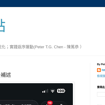
點
踐返序運動(Peter T.G. Chen - 陳篤恭 ）
By Pet
ht
後補述
檢視
搜尋此