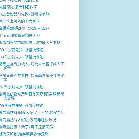
巴斯卡的蛻變- 皮藍德羅
皮藍德羅-意大利名作家
7/13台股盤前先探- 既盤後補述
管理學上著名的十大定律
台股第29週展望- (7/13～7/18）
0.1mm超薄電磁鋼片開發
鋼鐵銷售的前瞻思維- 以中國大陸為例
7/9台股前先探- 既盤後補述
7/8台股前先探- 既盤後補述
慶幸生為新加坡人- 訪問來台留學詩人王
潤華
台灣文學的世界性- 楊青矗與旅美作家座
談
7/7台股前先探- 既盤後補述
楊青矗訪談奈及利亞作家塔努瑞- 喚起黑
人覺醒
7/6台股前先探- 既盤後補述
楊青矗訪科筆吶-反殖民主義的迦納詩人
楊青矗訪詩人獻恩-談南非種族歧視
楊青矗訪奧古斯丁- 烏干達籲天錄
聶魯達和他的詩-我喜歡你沉靜