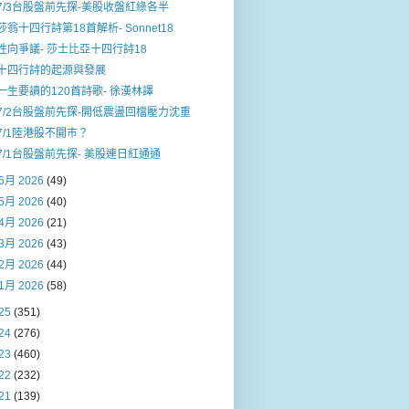
7/3台股盤前先探-美股收盤紅綠各半
莎翁十四行詩第18首解析- Sonnet18
性向爭議- 莎士比亞十四行詩18
十四行詩的起源與發展
一生要讀的120首詩歌- 徐漢林譯
7/2台股盤前先探-開低震盪回檔壓力沈重
7/1陸港股不開巿？
7/1台股盤前先探- 美股連日紅通通
6月 2026
(49)
5月 2026
(40)
4月 2026
(21)
3月 2026
(43)
2月 2026
(44)
1月 2026
(58)
25
(351)
24
(276)
23
(460)
22
(232)
21
(139)