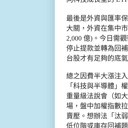
最後是外資與匯率保衛
大關，外資在集中市
2,000 億)。今
停止提款並轉為回補
台股才有足夠的底氣
總之因費半大漲注入
「科技與半導體」權
重量級法說會（如大
場，盤中加權指數拉
賣壓。想辦法「汰弱
低位階或庫存回補題