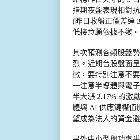
指期夜盤表現相對抗
(昨日收盤正價差達 
低接意願依據不變
其次預測各類股盤勢
烈。
近期台股盤面呈
徵，要特別注意不要
一注意半導體與電子
半大漲 2.17% 
體與 AI 供應鏈權值
望成為法人的資金避
另外中小型與功率半