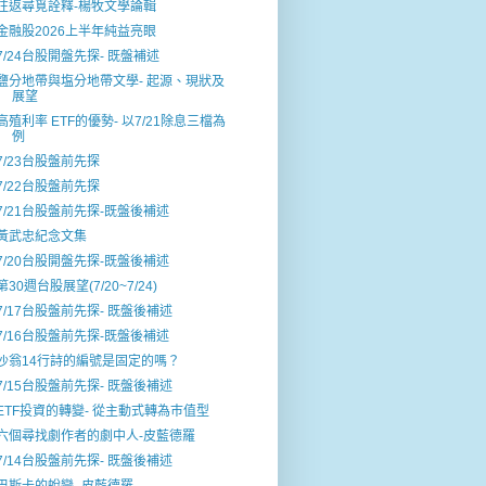
往返尋覓詮釋-楊牧文學論輯
金融股2026上半年純益亮眼
7/24台股開盤先探- 既盤補述
鹽分地帶與塩分地帶文學- 起源、現狀及
展望
高殖利率 ETF的優勢- 以7/21除息三檔為
例
7/23台股盤前先探
7/22台股盤前先探
7/21台股盤前先探-既盤後補述
黃武忠紀念文集
7/20台股開盤先探-既盤後補述
第30週台股展望(7/20~7/24)
7/17台股盤前先探- 既盤後補述
7/16台股盤前先探-既盤後補述
沙翁14行詩的編號是固定的嗎？
7/15台股盤前先探- 既盤後補述
ETF投資的轉變- 從主動式轉為巿值型
六個尋找劇作者的劇中人-皮藍德羅
7/14台股盤前先探- 既盤後補述