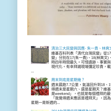
清治三大民變與因應- 朱一貴、林爽
維基百科列表「清代台灣民變」從17
變」分別在17(朱一貴)、18(林爽文
時四年時間最久。可惜遺跡、事實與
現代化。有幸拜謁現場彌足珍貴，載
...
周末到底是星期幾？
週末晨跑7.7公里，氣溫回升到18、
得週末是星期六、還是星期天？維基
是weekend」，也就是每個禮拜
「我覺得週末應該是禮拜天」，因為
星期一是新週的...