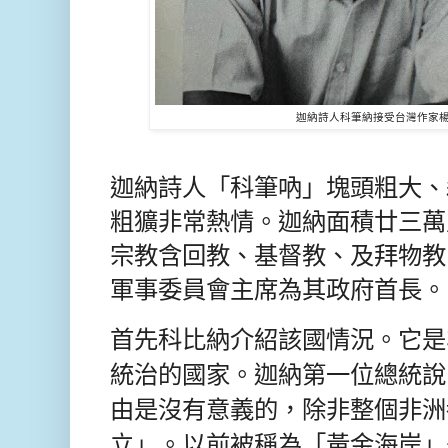
迦納詩人科筆納接受台灣作家
迦納詩人「科筆吶」塊頭粗大、
粗獷非常熱情。迦納面積廿三萬
宗教含回教、基督教、及拜物教
軍事委員會主席為其政府首長。
首先科比納介紹該國情況。它是
統治的國家。迦納第一位總統說
由是沒有意義的，除非整個非洲
立」。以前被稱為「黃金海岸」